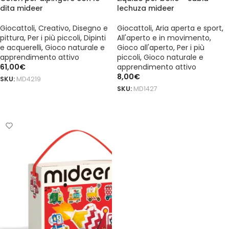
dita mideer
lechuza mideer
Giocattoli
,
Creativo
,
Disegno e
Giocattoli
,
Aria aperta e sport
,
pittura
,
Per i più piccoli
,
Dipinti
All'aperto e in movimento
,
e acquerelli
,
Gioco naturale e
Gioco all'aperto
,
Per i più
apprendimento attivo
piccoli
,
Gioco naturale e
61,00
€
apprendimento attivo
8,00
€
SKU:
MD4219
SKU:
MD1427
AGGIUNGI AL CARRELLO
AGGIUNGI AL CARRELLO