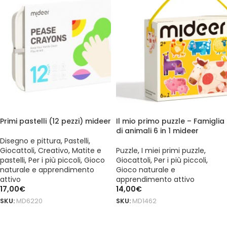
Primi pastelli (12 pezzi) mideer
Il mio primo puzzle – Famiglia
di animali 6 in 1 mideer
Disegno e pittura
,
Pastelli
,
Giocattoli
,
Creativo
,
Matite e
Puzzle
,
I miei primi puzzle
,
pastelli
,
Per i più piccoli
,
Gioco
Giocattoli
,
Per i più piccoli
,
naturale e apprendimento
Gioco naturale e
attivo
apprendimento attivo
17,00
€
14,00
€
SKU:
MD6220
SKU:
MD1462
AGGIUNGI AL CARRELLO
AGGIUNGI AL CARRELLO