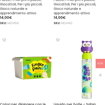
Giocattoli
,
Per i più piccoli
,
Giocattoli
,
Per i più piccoli
,
Gioco naturale e
Gioco naturale e
apprendimento attivo
apprendimento attivo
14,00
€
14,00
€
SKU:
MD1458
SKU:
MD1460
AGGIUNGI AL CARRELLO
AGGIUNGI AL CARRELLO
EUR
Colori per dipingere con le
Liquido per bolle – Sabia