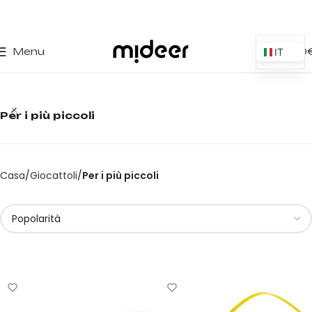
0
Menu
0,00
IT
ES
EN
Per i più piccoli
PT
PL
FR
Casa
Giocattoli
Per i più piccoli
DE