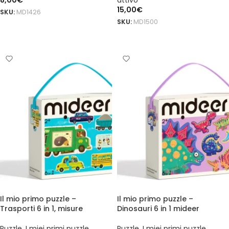
8,00
€
attivo
15,00
€
SKU:
MD1426
SKU:
MD1500
AGGIUNGI AL CARRELLO
AGGIUNGI AL CARRELLO
Il mio primo puzzle –
Il mio primo puzzle –
Trasporti 6 in 1, misure
Dinosauri 6 in 1 mideer
Puzzle
,
I miei primi puzzle
,
Puzzle
,
I miei primi puzzle
,