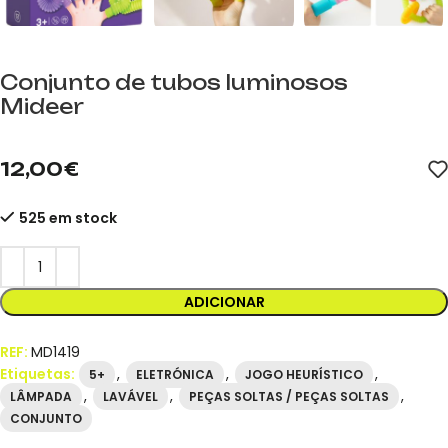
Conjunto de tubos luminosos
Mideer
mideer.store, distribuidor oficial da mideer em Espanha. Referê
12,00
€
525 em stock
ADICIONAR
REF:
MD1419
Etiquetas:
,
,
,
5+
ELETRÓNICA
JOGO HEURÍSTICO
,
,
,
LÂMPADA
LAVÁVEL
PEÇAS SOLTAS / PEÇAS SOLTAS
CONJUNTO