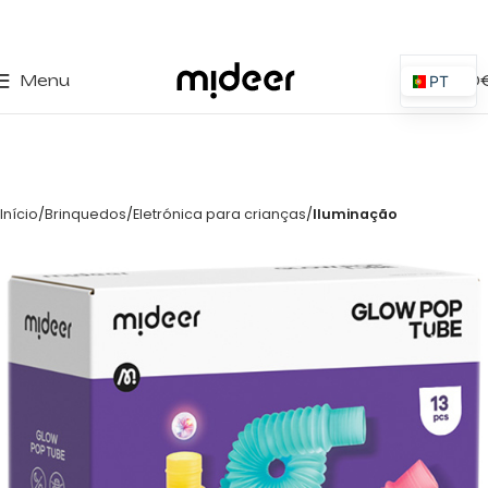
0
Menu
0,00
PT
ES
EN
IT
Início
Brinquedos
Eletrónica para crianças
Iluminação
PL
FR
DE