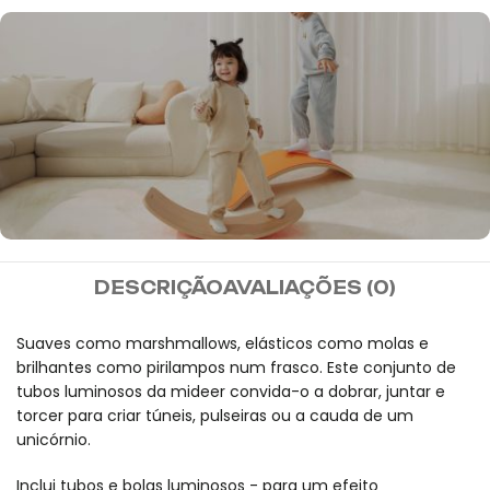
MIDEER
DESCRIÇÃO
AVALIAÇÕES (0)
Envio gratuito para
encomendas superiores a
Suaves como marshmallows, elásticos como molas e
brilhantes como pirilampos num frasco. Este conjunto de
100 euros.
tubos luminosos da mideer convida-o a dobrar, juntar e
torcer para criar túneis, pulseiras ou a cauda de um
unicórnio.
Inclui tubos e bolas luminosos - para um efeito