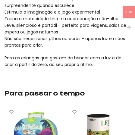
surpreendente quando escurece
Estimula a imaginação e o jogo experimental
EUR
Treina a motricidade fina e a coordenação mão-olho
Leve, silencioso e portátil - perfeito para viagens, salas de
espera ou jogos noturnos
Não são necessárias pilhas ou ecrãs - apenas luz e mãos
prontas para criar.
Para as crianças que gostam de brincar com a luz e de
criar a partir do zero, ao seu próprio ritmo.
O conjunto de tubos luminosos mideer é um produto original da
O conjunto de tubos luminosos mideer é um produto original da
Para passar o tempo