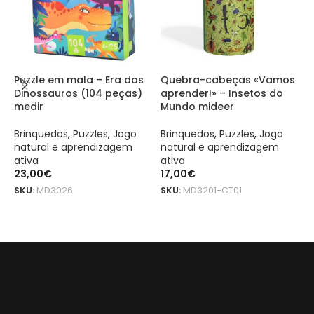
Puzzle em mala – Era dos
Quebra-cabeças «Vamos
Q
Dinossauros (104 peças)
aprender!» – Insetos do
A
medir
Mundo mideer
(
Brinquedos
,
Puzzles
,
Jogo
Brinquedos
,
Puzzles
,
Jogo
B
natural e aprendizagem
natural e aprendizagem
a
ativa
ativa
a
23,00
€
17,00
€
2
SKU:
MD3026
SKU:
MD3201-CT01
S
ADICIONAR
ADICIONAR
O conjunto de tubos luminosos mideer é um produto original da m
O conjunto de tubos luminosos mideer é um produto original da m