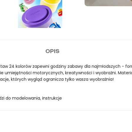
Darm
zamó
OPIS
taw 24 kolorów zapewni godziny zabawy dla najmłodszych - formu
e umiejętności motorycznych, kreatywności i wyobraźni. Materiał
acje, których wygląd ogranicza tylko wasza wyobraźnia!
dzi do modelowania, instrukcje
eer. Dostępny w sklepie mideer.store, oficjalnym dystrybutorze 
deer. Dostępny w sklepie mideer.store, oficjalnym dystrybutorze