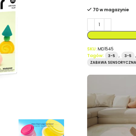
70 w magazynie
SKU:
MD1545
Tagów:
,
3-5
3-5
ZABAWA SENSORYCZN