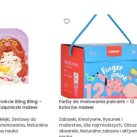
nokcie Bling Bling –
Farby do malowania palcami – 12
siężniczki mideer
kolorów mideer
lejki
,
Zestawy do
Zabawki
,
Kreatywne
,
Rysunek i
jsterkowania
,
Naturalna
malarstwo
,
Dla najmłodszych
,
Obrazy
na nauka
akwarele
,
Naturalna zabawa i aktyw
nauka