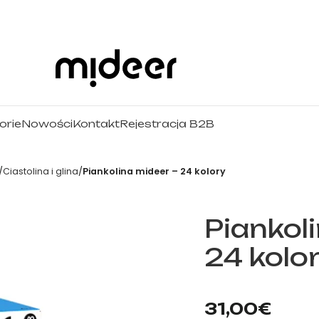
orie
Nowości
Kontakt
Rejestracja B2B
Ciastolina i glina
Piankolina mideer – 24 kolory
Piankol
24 kolo
mideer.store – oficjal
31,00
€