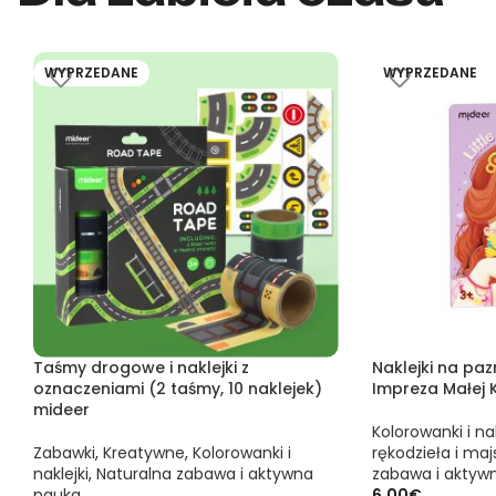
WYPRZEDANE
WYPRZEDANE
Taśmy drogowe i naklejki z
Naklejki na paz
oznaczeniami (2 taśmy, 10 naklejek)
Impreza Małej K
mideer
Kolorowanki i nak
Zabawki
,
Kreatywne
,
Kolorowanki i
rękodzieła i ma
naklejki
,
Naturalna zabawa i aktywna
zabawa i aktyw
nauka
6,00
€