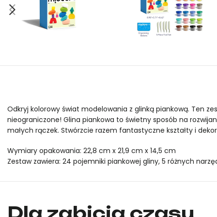
Odkryj kolorowy świat modelowania z glinką piankową. Ten zes
nieograniczone! Glina piankowa to świetny sposób na rozwijani
małych rączek. Stwórzcie razem fantastyczne kształty i dekor
Wymiary opakowania: 22,8 cm x 21,9 cm x 14,5 cm
Zestaw zawiera: 24 pojemniki piankowej gliny, 5 różnych narzę
Espumolina mideer (24 kolory) to oryginalny produkt marki mid
Espumolina mideer (24 kolory) to oryginalny produkt marki mi
Dla zabicia czasu