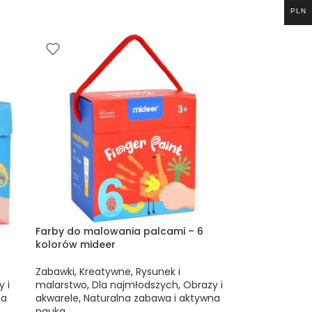
PLN
Farby do malowania palcami – 6
Trójkątne kr
kolorów mideer
(36 sztuk) m
Zabawki
,
Kreatywne
,
Rysunek i
Rysunek i ma
 i
malarstwo
,
Dla najmłodszych
,
Obrazy i
Naturalna za
na
akwarele
,
Naturalna zabawa i aktywna
30,00
€
nauka