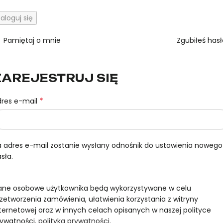
aloguj się
Pamiętaj o mnie
Zgubiłeś has
ZAREJESTRUJ SIĘ
*
dres e-mail
 adres e-mail zostanie wysłany odnośnik do ustawienia nowego
sła.
ane osobowe użytkownika będą wykorzystywane w celu
zetworzenia zamówienia, ułatwienia korzystania z witryny
ternetowej oraz w innych celach opisanych w naszej polityce
rywatności.
polityka prywatności
.