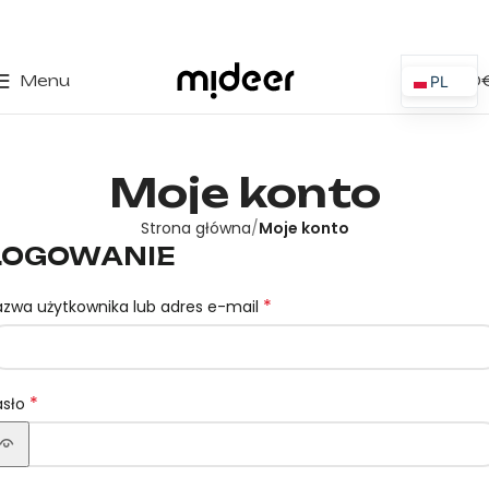
0
Menu
0,00
PL
ES
EN
Moje konto
IT
PT
Strona główna
Moje konto
LOGOWANIE
FR
DE
*
azwa użytkownika lub adres e-mail
*
asło