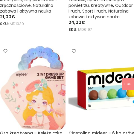
zręcznościowe
,
Naturalna
powietrzu
,
Kreatywne
,
Outdoor
zabawa i aktywna nauka
i ruch
,
Sport i ruch
,
Naturalna
21,00
€
zabawa i aktywna nauka
24,00
€
SKU:
MD1039
SKU:
MD6197
DODAJ DO KOSZYKA
DODAJ DO KOSZYKA
EUR
Gra kreatywna – Księżniczka
Ciastolina mideer – 6 kolorów