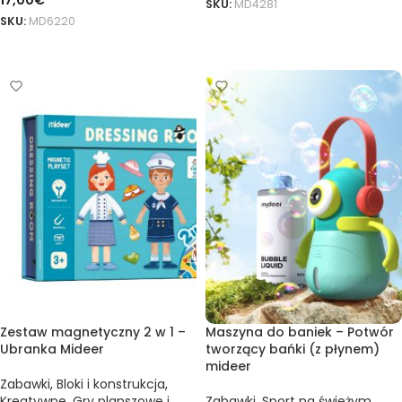
17,00
€
SKU:
MD4281
SKU:
MD6220
DODAJ DO KOSZYKA
DODAJ DO KOSZYKA
Zestaw magnetyczny 2 w 1 –
Maszyna do baniek – Potwór
Ubranka Mideer
tworzący bańki (z płynem)
mideer
Zabawki
,
Bloki i konstrukcja
,
Kreatywne
,
Gry planszowe i
Zabawki
,
Sport na świeżym