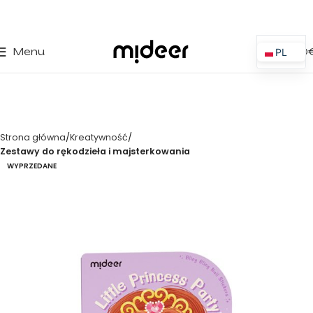
0
Menu
0,00
PL
ES
EN
IT
Strona główna
Kreatywność
PT
Zestawy do rękodzieła i majsterkowania
FR
WYPRZEDANE
DE