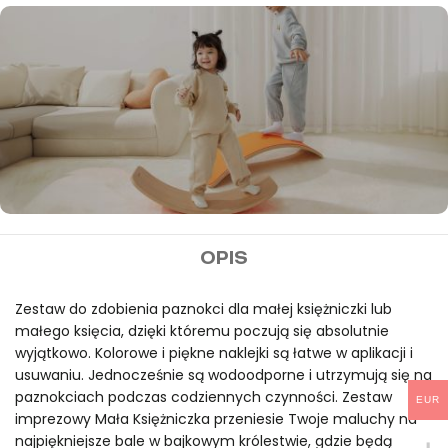
MIDEER
OPIS
Darmowa wysyłka przy
zamówieniach powyżej
Zestaw do zdobienia paznokci dla małej księżniczki lub
małego księcia, dzięki któremu poczują się absolutnie
100€
wyjątkowo. Kolorowe i piękne naklejki są łatwe w aplikacji i
usuwaniu. Jednocześnie są wodoodporne i utrzymują się na
paznokciach podczas codziennych czynności. Zestaw
EUR
imprezowy Mała Księżniczka przeniesie Twoje maluchy na
najpiękniejsze bale w bajkowym królestwie, gdzie będą