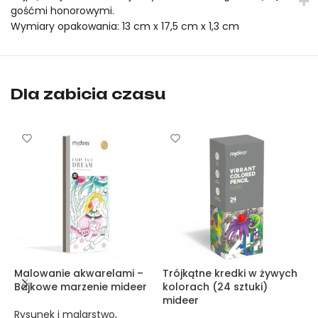
gośćmi honorowymi.
Wymiary opakowania: 13 cm x 17,5 cm x 1,3 cm
Naklejki na paznokcie Bling Bling – Impreza Małej Księżniczki
Naklejki na paznokcie Bling Bling – Impreza Małej Księżniczki
Dla zabicia czasu
Malowanie akwarelami –
Trójkątne kredki w żywych
K
Bajkowe marzenie mideer
kolorach (24 sztuki)
p
mideer
p
Rysunek i malarstwo
,