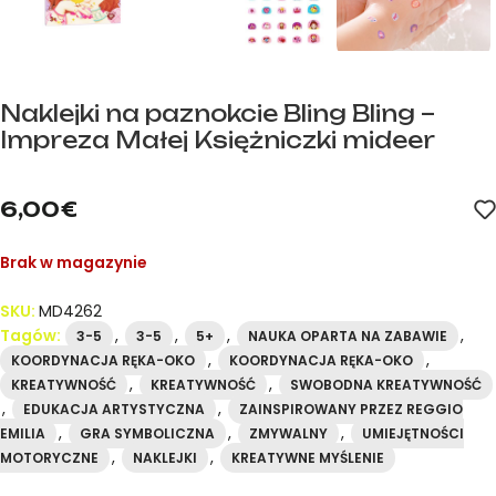
Naklejki na paznokcie Bling Bling –
Impreza Małej Księżniczki mideer
mideer.store – oficjalny dystrybutor marki mideer w Hiszpanii.
6,00
€
Brak w magazynie
SKU:
MD4262
Tagów:
,
,
,
,
3-5
3-5
5+
NAUKA OPARTA NA ZABAWIE
,
,
KOORDYNACJA RĘKA-OKO
KOORDYNACJA RĘKA-OKO
,
,
KREATYWNOŚĆ
KREATYWNOŚĆ
SWOBODNA KREATYWNOŚĆ
,
,
EDUKACJA ARTYSTYCZNA
ZAINSPIROWANY PRZEZ REGGIO
,
,
,
EMILIA
GRA SYMBOLICZNA
ZMYWALNY
UMIEJĘTNOŚCI
,
,
MOTORYCZNE
NAKLEJKI
KREATYWNE MYŚLENIE