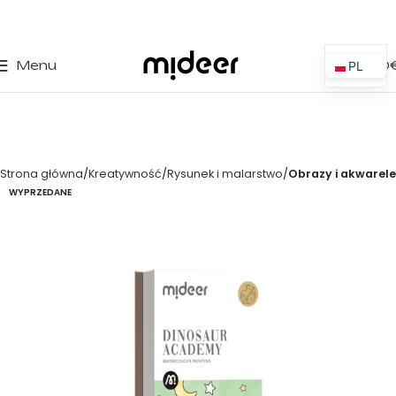
0
Menu
0,00
PL
ES
EN
IT
Strona główna
Kreatywność
Rysunek i malarstwo
Obrazy i akwarele
PT
WYPRZEDANE
FR
DE