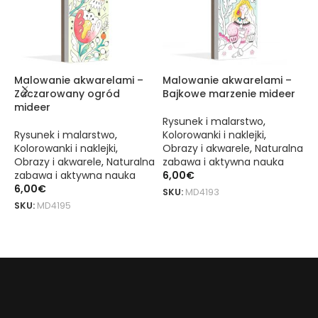
Malowanie akwarelami –
Malowanie akwarelami –
P
Zaczarowany ogród
Bajkowe marzenie mideer
s
mideer
m
k
Rysunek i malarstwo
,
Rysunek i malarstwo
,
Kolorowanki i naklejki
,
Kolorowanki i naklejki
,
Obrazy i akwarele
,
Naturalna
R
Obrazy i akwarele
,
Naturalna
zabawa i aktywna nauka
O
zabawa i aktywna nauka
6,00
€
z
6,00
€
4
SKU:
MD4193
SKU:
MD4195
S
DODAJ DO KOSZYKA
DODAJ DO KOSZYKA
Kolorowanka do malowania akwarelami – Dinozaury mideer to oryg
Książeczka do kolorowania farbami akwarelowymi – Dinozaury mid