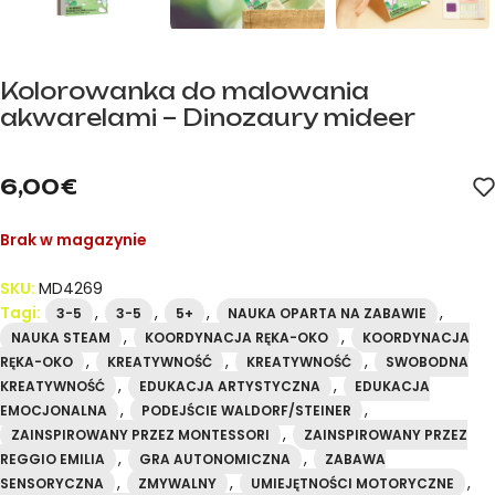
Kolorowanka do malowania
akwarelami – Dinozaury mideer
mideer.store – oficjalny dystrybutor marki mideer w Hiszpanii.
6,00
€
Brak w magazynie
SKU:
MD4269
Tagi:
,
,
,
,
3-5
3-5
5+
NAUKA OPARTA NA ZABAWIE
,
,
NAUKA STEAM
KOORDYNACJA RĘKA-OKO
KOORDYNACJA
,
,
,
RĘKA-OKO
KREATYWNOŚĆ
KREATYWNOŚĆ
SWOBODNA
,
,
KREATYWNOŚĆ
EDUKACJA ARTYSTYCZNA
EDUKACJA
,
,
EMOCJONALNA
PODEJŚCIE WALDORF/STEINER
,
ZAINSPIROWANY PRZEZ MONTESSORI
ZAINSPIROWANY PRZEZ
,
,
REGGIO EMILIA
GRA AUTONOMICZNA
ZABAWA
,
,
,
SENSORYCZNA
ZMYWALNY
UMIEJĘTNOŚCI MOTORYCZNE