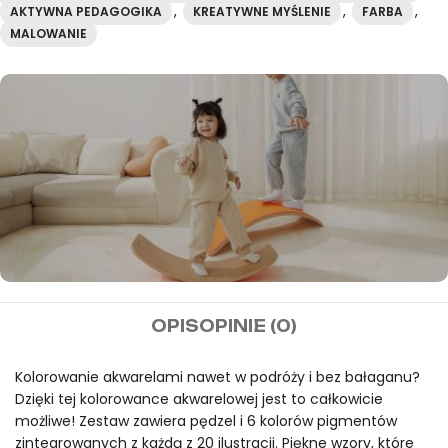
,
,
,
AKTYWNA PEDAGOGIKA
KREATYWNE MYŚLENIE
FARBA
MALOWANIE
MIDEER
OPIS
OPINIE (0)
Darmowa wysyłka przy
zamówieniach powyżej
Kolorowanie akwarelami nawet w podróży i bez bałaganu?
Dzięki tej kolorowance akwarelowej jest to całkowicie
100€
możliwe! Zestaw zawiera pędzel i 6 kolorów pigmentów
zintegrowanych z każdą z 20 ilustracji. Piękne wzory, które