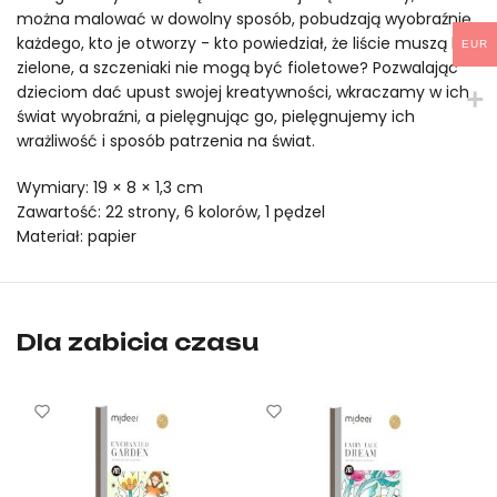
można malować w dowolny sposób, pobudzają wyobraźnię
każdego, kto je otworzy - kto powiedział, że liście muszą być
EUR
zielone, a szczeniaki nie mogą być fioletowe? Pozwalając
dzieciom dać upust swojej kreatywności, wkraczamy w ich
świat wyobraźni, a pielęgnując go, pielęgnujemy ich
wrażliwość i sposób patrzenia na świat.
Wymiary: 19 × 8 × 1,3 cm
Zawartość: 22 strony, 6 kolorów, 1 pędzel
Materiał: papier
Kolorowanka do malowania akwarelami – Dinozaury mideer to or
Książeczka do kolorowania farbami akwarelowymi – Dinozaury m
Dla zabicia czasu