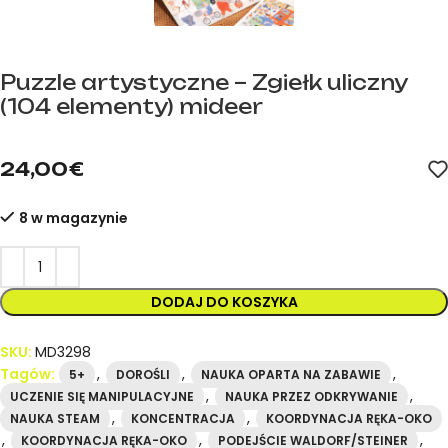
Puzzle artystyczne – Zgiełk uliczny
(104 elementy) mideer
mideer.store – oficjalny dystrybutor marki mideer w Hiszpanii.
24,00
€
8 w magazynie
DODAJ DO KOSZYKA
SKU:
MD3298
Tagów:
,
,
,
5+
DOROŚLI
NAUKA OPARTA NA ZABAWIE
,
,
UCZENIE SIĘ MANIPULACYJNE
NAUKA PRZEZ ODKRYWANIE
,
,
NAUKA STEAM
KONCENTRACJA
KOORDYNACJA RĘKA-OKO
,
,
,
KOORDYNACJA RĘKA-OKO
PODEJŚCIE WALDORF/STEINER