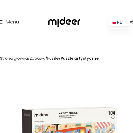
0
Menu
0,00
PL
ES
EN
IT
Strona główna
Zabawki
Puzzle
Puzzle artystyczne
PT
FR
DE