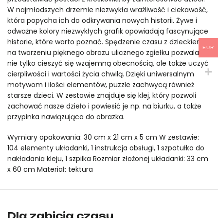
100€
W najmłodszych drzemie niezwykła wrażliwość i ciekawość,
która popycha ich do odkrywania nowych historii. Żywe i
odważne kolory niezwykłych grafik opowiadają fascynujące
historie, które warto poznać. Spędzenie czasu z dzieckiem
EUR
na tworzeniu pięknego obrazu ulicznego zgiełku pozwala
nie tylko cieszyć się wzajemną obecnością, ale także uczyć
cierpliwości i wartości życia chwilą. Dzięki uniwersalnym
motywom i ilości elementów, puzzle zachwycą również
starsze dzieci. W zestawie znajduje się klej, który pozwoli
zachować nasze dzieło i powiesić je np. na biurku, a także
przypinka nawiązująca do obrazka.
Wymiary opakowania: 30 cm x 21 cm x 5 cm W zestawie:
104 elementy układanki, 1 instrukcja obsługi, 1 szpatułka do
nakładania kleju, 1 szpilka Rozmiar złożonej układanki: 33 cm
x 60 cm Materiał: tektura
Puzzle artystyczne – Zgiełk uliczny (104 elementy) mideer to 
Puzzle artystyczne – Zgiełk uliczny (104 elementy) mideer to 
Dla zabicia czasu