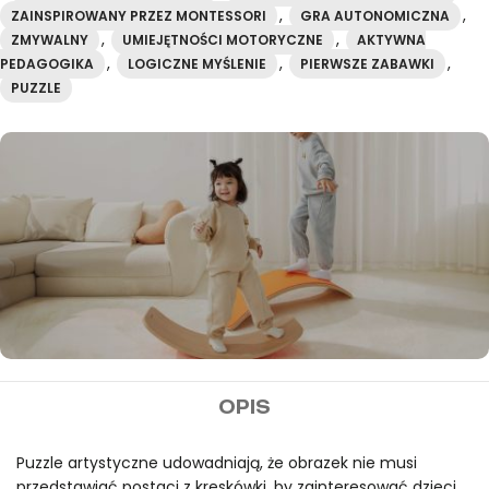
,
,
ZAINSPIROWANY PRZEZ MONTESSORI
GRA AUTONOMICZNA
,
,
ZMYWALNY
UMIEJĘTNOŚCI MOTORYCZNE
AKTYWNA
,
,
,
PEDAGOGIKA
LOGICZNE MYŚLENIE
PIERWSZE ZABAWKI
PUZZLE
MIDEER
OPIS
Darmowa wysyłka przy
zamówieniach powyżej
Puzzle artystyczne udowadniają, że obrazek nie musi
przedstawiać postaci z kreskówki, by zainteresować dzieci.