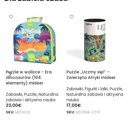
Puzzle w walizce – Era
Puzzle „Uczmy się!” –
M
dinozaurów (104
Zwierzęta Afryki mideer
o
elementy) mideer
e
Zabawki
,
Figurki i lalki
,
Puzzle
,
Zabawki
,
Puzzle
,
Naturalna
Naturalna zabawa i aktywna
R
zabawa i aktywna nauka
nauka
A
23,00
€
17,00
€
Z
z
SKU:
MD3026
SKU:
MD3198-CT01
1
DODAJ DO KOSZYKA
DODAJ DO KOSZYKA
S