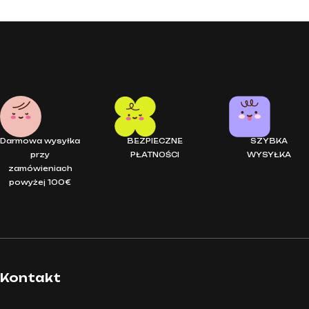
Puzzle artystyczne – Zgiełk uliczny (104 elementy) mideer to or
Puzzle artystyczne – Zgiełk uliczny (104 elementy) mideer to or
Darmowa wysyłka
BEZPIECZNE
SZYBKA
przy
PŁATNOŚCI
WYSYŁKA
zamówieniach
powyżej 100€
Kontakt