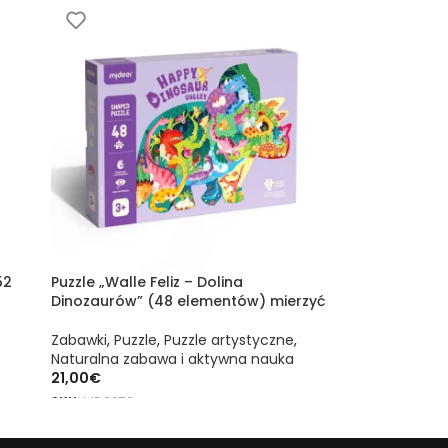
52
Puzzle „Walle Feliz – Dolina
Puzzle artys
Dinozaurów” (48 elementów) mierzyć
Paryżu (150
Zabawki
,
Puzzle
,
Puzzle artystyczne
,
Zabawki
,
Puzz
Naturalna zabawa i aktywna nauka
Naturalna za
21,00
€
24,00
€
SKU:
MD3272
SKU:
MD3177
DODAJ DO KOSZYKA
DOWIEDZ SI
utorze marki mideer w Hiszpanii, Portugalii, Włoszech, Francji,
utorze marki mideer w Hiszpanii, Portugalii, Włoszech, Francji,