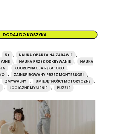
DODAJ DO KOSZYKA
,
,
,
5+
NAUKA OPARTA NA ZABAWIE
,
,
CYJNE
NAUKA PRZEZ ODKRYWANIE
NAUKA
,
,
JA
KOORDYNACJA RĘKA-OKO
,
,
KO
ZAINSPIROWANY PRZEZ MONTESSORI
,
,
,
ZMYWALNY
UMIEJĘTNOŚCI MOTORYCZNE
,
,
A
LOGICZNE MYŚLENIE
PUZZLE