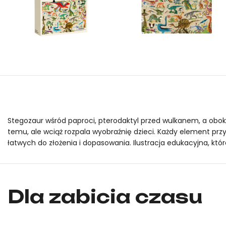
Stegozaur wśród paproci, pterodaktyl przed wulkanem, a obok..
temu, ale wciąż rozpala wyobraźnię dzieci. Każdy element pr
łatwych do złożenia i dopasowania. Ilustracja edukacyjna, któ
Puzzle „Uczmy się!” – Dinozaury mideer to oryginalny produkt 
Puzzle „Uczmy się!” – Dinozaury mideer to oryginalny produkt 
Dla zabicia czasu