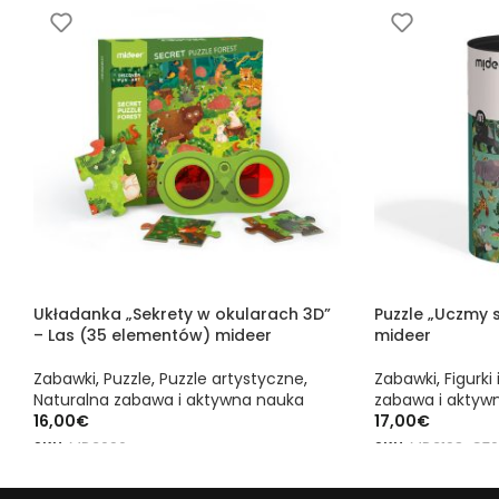
Układanka „Sekrety w okularach 3D”
Puzzle „Uczmy s
– Las (35 elementów) mideer
mideer
Zabawki
,
Puzzle
,
Puzzle artystyczne
,
Zabawki
,
Figurki i
Naturalna zabawa i aktywna nauka
zabawa i aktyw
16,00
€
17,00
€
SKU:
MD3096
SKU:
MD3198-CT0
DODAJ DO KOSZYKA
DODAJ DO KOS
Puzzle „Uczmy się!” – Dinozaury mideer to oryginalny produkt ma
Puzzle „Uczmy się!” – Dinozaury mideer to oryginalny produkt ma