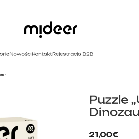
orie
Nowości
Kontakt
Rejestracja B2B
eer
Puzzle „
Dinozau
mideer.store – oficjal
21,00
€