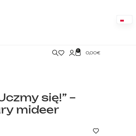
0
0,00
€
Uczmy się!” –
ry mideer
ny dystrybutor marki mideer w Hiszpanii. Numer katalogowy CT430