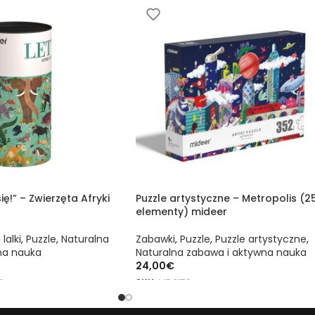
ię!” – Zwierzęta Afryki
Puzzle artystyczne – Metropolis (2
elementy) mideer
 lalki
,
Puzzle
,
Naturalna
Zabawki
,
Puzzle
,
Puzzle artystyczne
,
na nauka
Naturalna zabawa i aktywna nauka
24,00
€
1
SKU:
MD3178
ZYKA
DODAJ DO KOSZYKA
rki mideer. Dostępne w sklepie mideer.store, oficjalnym dystryb
rki mideer. Dostępne w sklepie mideer.store, oficjalnym dystryb