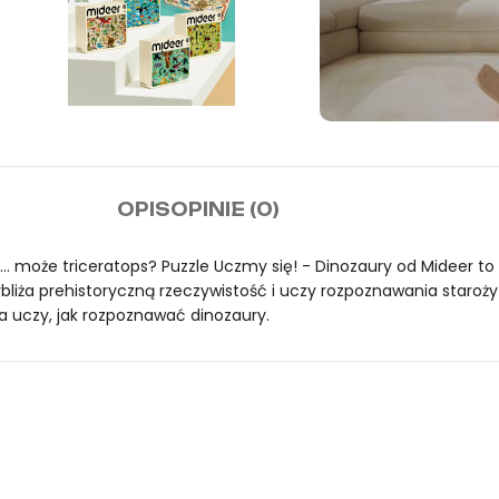
Darm
OPIS
OPINIE (0)
zamó
. może triceratops? Puzzle Uczmy się! - Dinozaury od Mideer to z
zybliża prehistoryczną rzeczywistość i uczy rozpoznawania star
ra uczy, jak rozpoznawać dinozaury.
marki mideer. Dostępne w sklepie mideer.store, oficjalnym dystr
marki mideer. Dostępne w sklepie mideer.store, oficjalnym dystr