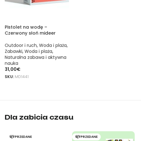
Pistolet na wodę –
Czerwony słoń mideer
Outdoor i ruch
,
Woda i plaża
,
Zabawki
,
Woda i plaża
,
Naturalna zabawa i aktywna
nauka
31,00
€
SKU:
MD1441
DODAJ DO KOSZYKA
Pistolet na wodę „Elefante Azul” marki mideer to oryginalny p
Pistolet na wodę „Niebieski Słoń” marki mideer to oryginalny 
Dla zabicia czasu
WYPRZEDANE
WYPRZEDANE