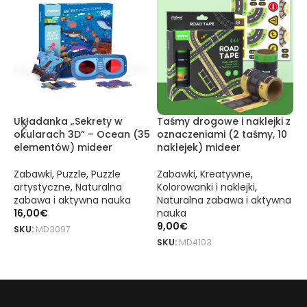
Układanka „Sekrety w
Taśmy drogowe i naklejki z
P
okularach 3D” – Ocean (35
oznaczeniami (2 taśmy, 10
K
elementów) mideer
naklejek) mideer
m
Zabawki
,
Puzzle
,
Puzzle
Zabawki
,
Kreatywne
,
Z
artystyczne
,
Naturalna
Kolorowanki i naklejki
,
z
zabawa i aktywna nauka
Naturalna zabawa i aktywna
2
16,00
€
nauka
S
9,00
€
SKU:
MD3097
SKU:
MD4103
DOWIEDZ SIĘ WIĘCEJ
DOWIEDZ SIĘ WIĘCEJ
Pistolet na wodę „Elefante Azul” marki mideer to oryginalny pro
Pistolet na wodę „Niebieski Słoń” marki mideer to oryginalny pr