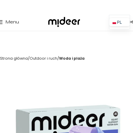
0
Menu
0,00
PL
ES
EN
IT
Strona główna
Outdoor i ruch
Woda i plaża
PT
FR
DE