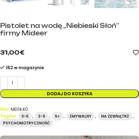
Pistolet na wodę „Niebieski Słoń”
firmy Mideer
mideer.store – oficjalny dystrybutor marki mideer w Hiszpanii.
31,00
€
162 w magazynie
DODAJ DO KOSZYKA
SKU:
MD1440
Tagów:
,
,
,
,
,
3-5
3-5
5+
ZMYWALNY
NA ZEWNĄTRZ
PSYCHOMOTRYCZNOŚĆ