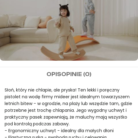
MIDEER
OPIS
OPINIE (0)
Darmowa wysyłka przy
zamówieniach powyżej
Słoń, który nie chlapie, ale pryska! Ten lekki i poręczny
pistolet na wodę firmy mideer jest idealnym towarzyszem
100€
letnich bitew - w ogrodzie, na plaży lub wszędzie tam, gdzie
potrzebne jest trochę chlapania. Jego wygodny uchwyt i
praktyczny pasek zapewniają, że maluchy mają wszystko
pod kontrolą podczas zabawy.
- Ergonomiczny uchwyt - idealny dla małych dłoni
- Elastyczna rurka - swoboda ruchu i celowania