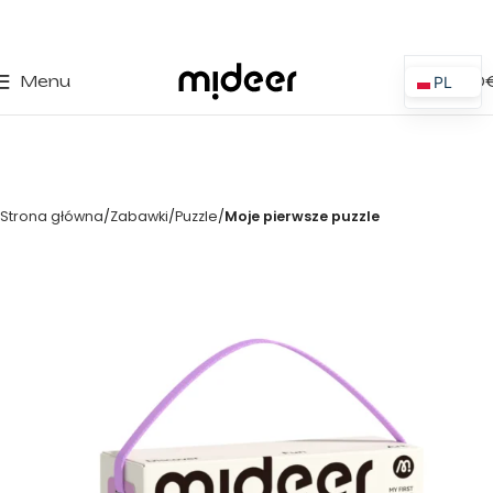
0
Menu
0,00
PL
ES
EN
IT
Strona główna
Zabawki
Puzzle
Moje pierwsze puzzle
PT
FR
DE