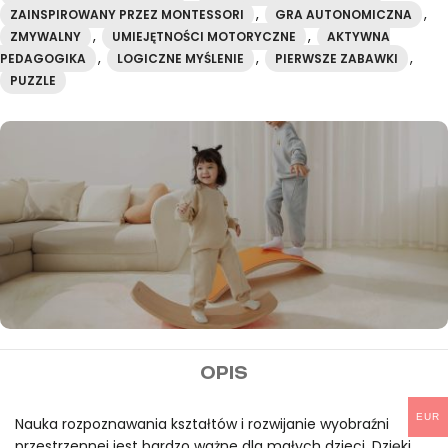
,
,
ZAINSPIROWANY PRZEZ MONTESSORI
GRA AUTONOMICZNA
,
,
ZMYWALNY
UMIEJĘTNOŚCI MOTORYCZNE
AKTYWNA
,
,
,
PEDAGOGIKA
LOGICZNE MYŚLENIE
PIERWSZE ZABAWKI
PUZZLE
MIDEER
OPIS
Darmowa wysyłka przy
zamówieniach powyżej
EUR
Nauka rozpoznawania kształtów i rozwijanie wyobraźni
przestrzennej jest bardzo ważne dla małych dzieci. Dzięki