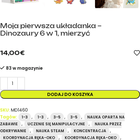
Moja pierwsza układanka –
Dinozaury 6 w 1, mierzyć
mideer.store – oficjalny dystrybutor marki mideer w Hiszpanii.
14,00
€
83 w magazynie
DODAJ DO KOSZYKA
SKU:
MD1460
Tagów:
,
,
,
,
1-3
1-3
3-5
3-5
NAUKA OPARTA NA
,
,
ZABAWIE
UCZENIE SIĘ MANIPULACYJNE
NAUKA PRZEZ
,
,
,
ODKRYWANIE
NAUKA STEAM
KONCENTRACJA
,
,
KOORDYNACJA RĘKA-OKO
KOORDYNACJA RĘKA-OKO