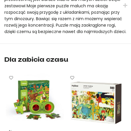
100€
zestawowi Moje pierwsze puzzle maluch ma okazję
rozpocząć swoją przygodę z układankami, poznając przy
tym dinozaury. Bawiąc się razem z nim możemy wspierać
rozwój jego koncentracji. Puzzle mają zaokrąglone rogi,
dzięki czemu są bezpieczne nawet dla najmłodszych dzieci.
Moja pierwsza układanka – Dinozaury 6 w 1 mideer to oryginaln
Moja pierwsza układanka – Dinozaury 6 w 1 mideer to oryginal
Dla zabicia czasu