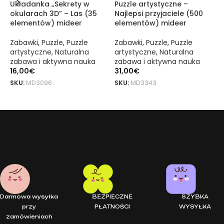
Układanka „Sekrety w
Puzzle artystyczne –
P
okularach 3D” – Las (35
Najlepsi przyjaciele (500
(
elementów) mideer
elementów) mideer
w
Zabawki
,
Puzzle
,
Puzzle
Zabawki
,
Puzzle
,
Puzzle
Z
artystyczne
,
Naturalna
artystyczne
,
Naturalna
a
zabawa i aktywna nauka
zabawa i aktywna nauka
z
16,00
€
31,00
€
1
SKU:
MD3096
SKU:
MD3343
S
DODAJ DO KOSZYKA
DODAJ DO KOSZYKA
Moja pierwsza układanka – Dinozaury 6 w 1 mideer to oryginalny 
Moja pierwsza układanka – Dinozaury 6 w 1 mideer to oryginalny 
Darmowa wysyłka
BEZPIECZNE
SZYBKA
przy
PŁATNOŚCI
WYSYŁKA
zamówieniach