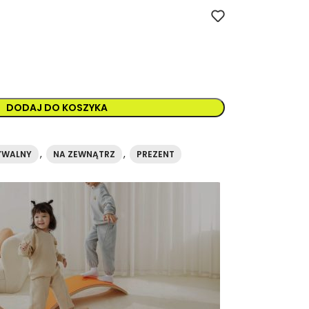
ny dystrybutor marki mideer w Hiszpanii. Numer katalogowy HZ046
DODAJ DO KOSZYKA
,
,
YWALNY
NA ZEWNĄTRZ
PREZENT