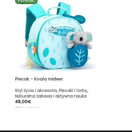
NOWOŚĆ
Plecak – Koala mideer
Teczka na 
Playa Vacat
mideer
Styl życia i akcesoria
,
Plecaki i torby
,
Naturalna zabawa i aktywna nauka
48,00
€
Lifestyle
,
HUG
Saszetki na
SKU:
MD2253
8,50
€
DODAJ DO KOSZYKA
DOWIEDZ SI