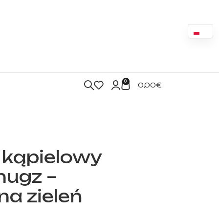
0
0,00
€
 kąpielowy
hugz –
a zieleń