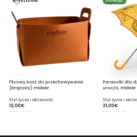
WYPRZEDANE
NOWOŚĆ
Filcowy kosz do przechowywania
Parasolki dla d
(brązowy) mideer
uroczo, mideer
Styl życia i akcesoria
Styl życia i akce
12,00
€
21,00
€
SKU:
MD1150
SKU:
MD0117
DOWIEDZ SIĘ WIĘCEJ
DODAJ DO KOS