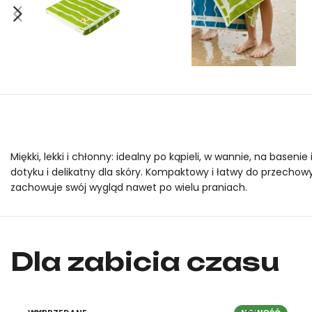
Miękki, lekki i chłonny: idealny po kąpieli, w wannie, na base
dotyku i delikatny dla skóry. Kompaktowy i łatwy do przechowyw
zachowuje swój wygląd nawet po wielu praniach.
Ręcznik kąpielowy Mideer HUGZ Zero Pressure Unisex (Wiosenna 
Ręcznik kąpielowy Mideer HUGZ Zero Pressure Unisex (Wiosenna 
Dla zabicia czasu