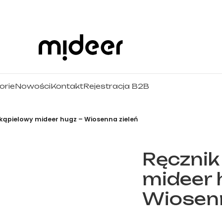
orie
Nowości
Kontakt
Rejestracja B2B
 kąpielowy mideer hugz – Wiosenna zieleń
Ręcznik
mideer 
Wiosenn