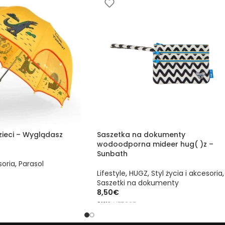
zieci – Wyglądasz
Saszetka na dokumenty
wodoodporna mideer hug( )z –
Sunbath
soria
,
Parasol
Lifestyle
,
HUGZ
,
Styl życia i akcesoria
,
Saszetki na dokumenty
8,50
€
ZYKA
SKU:
HZ7395
DODAJ DO KOSZYKA