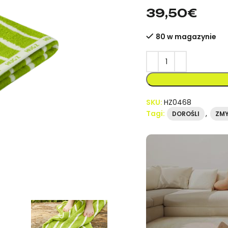
mideer.store – oficjal
39,50
€
80 w magazynie
SKU:
HZ0468
Tagi:
,
DOROŚLI
ZM