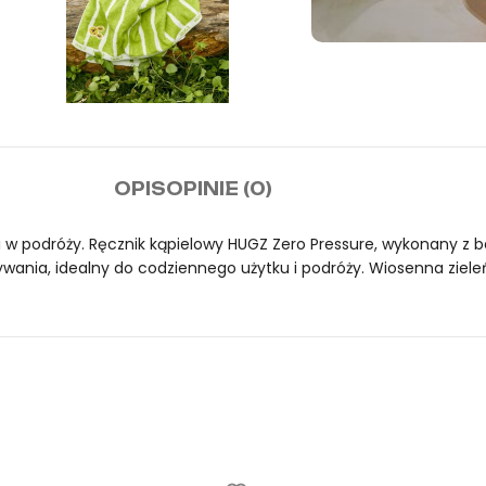
Darm
zamó
OPIS
OPINIE (0)
nie i w podróży. Ręcznik kąpielowy HUGZ Zero Pressure, wykonany z
ania, idealny do codziennego użytku i podróży. Wiosenna zieleń t
zieleń) 70×140 to oryginalny produkt marki Mideer. Dostępny w s
zieleń) 70×140 to oryginalny produkt marki Mideer. Dostępny w s