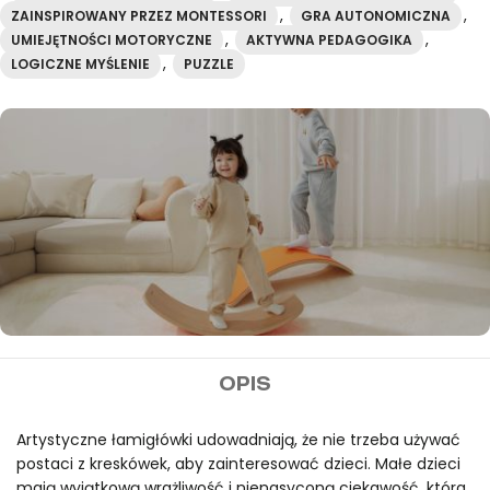
,
,
ZAINSPIROWANY PRZEZ MONTESSORI
GRA AUTONOMICZNA
,
,
UMIEJĘTNOŚCI MOTORYCZNE
AKTYWNA PEDAGOGIKA
,
LOGICZNE MYŚLENIE
PUZZLE
MIDEER
OPIS
Darmowa wysyłka przy
zamówieniach powyżej
Artystyczne łamigłówki udowadniają, że nie trzeba używać
postaci z kreskówek, aby zainteresować dzieci. Małe dzieci
100€
mają wyjątkową wrażliwość i nienasyconą ciekawość, która