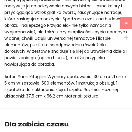
motywuje je do odkrywania nowych historii. Jasne kolory i
przyciągająca wzrok grafika tworzą fascynujące narracje,
które zasługują na odkrycie. Spędzanie czasu na budowaniu
EUR
obrazu «Najlepszego Przyjaciela» nie tylko wzmacnia
wzajemną więź, ale także uczy cierpliwości i bycia obecnym
w danej chwili. Dzięki uniwersalnej tematyce i liczbie
elementów, puzzle te są odpowiednie również dla
dorosłych. W zestawie znajduje się klej do utrwalenia dzieła i
powieszenia go (np. na biurku), a także przypinka
nawiązująca do obrazka.
Autor: Yumi Kitagishi Wymiary opakowania: 30 cm x 21 cm x
5 cm W zestawie: 500 elementów, 1 instrukcja obsługi, 1
szpatułka do nakładania kleju, 1 szpilka Rozmiar złożonej
układanki: 37,5 cm x 56,2 cm Materiał: tektura
Puzzle artystyczne – Gatópolis (500 elementów) mideer to ory
Puzzle artystyczne – Gatópolis (500 elementów) mideer to ory
Dla zabicia czasu