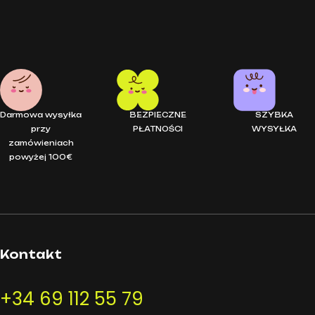
Puzzle artystyczne – Gatópolis (500 elementów) mideer to orygi
Puzzle artystyczne – Gatópolis (500 elementów) mideer to orygi
Darmowa wysyłka
BEZPIECZNE
SZYBKA
przy
PŁATNOŚCI
WYSYŁKA
zamówieniach
powyżej 100€
Kontakt
+34 69 112 55 79