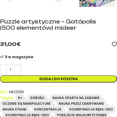
Puzzle artystyczne – Gatópolis
(500 elementów) mideer
mideer.store – oficjalny dystrybutor marki mideer w Hiszpanii.
31,00
€
9 w magazynie
DODAJ DO KOSZYKA
SKU:
MD3299
Tagów:
,
,
,
5+
DOROŚLI
NAUKA OPARTA NA ZABAWIE
,
,
UCZENIE SIĘ MANIPULACYJNE
NAUKA PRZEZ ODKRYWANIE
,
,
NAUKA STEAM
KONCENTRACJA
KOORDYNACJA RĘKA-OKO
,
,
,
KOORDYNACJA RĘKA-OKO
PODEJŚCIE WALDORF/STEINER