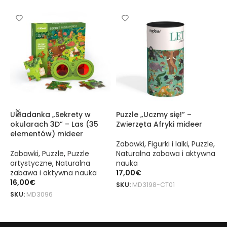
Układanka „Sekrety w
Puzzle „Uczmy się!” –
P
okularach 3D” – Las (35
Zwierzęta Afryki mideer
M
elementów) mideer
m
Zabawki
,
Figurki i lalki
,
Puzzle
,
Zabawki
,
Puzzle
,
Puzzle
Naturalna zabawa i aktywna
Z
artystyczne
,
Naturalna
nauka
a
zabawa i aktywna nauka
17,00
€
z
16,00
€
2
SKU:
MD3198-CT01
SKU:
MD3096
S
DODAJ DO KOSZYKA
DODAJ DO KOSZYKA