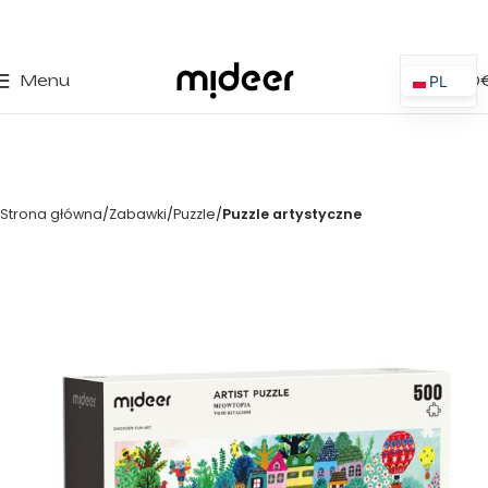
0
Menu
0,00
PL
ES
EN
IT
Strona główna
Zabawki
Puzzle
Puzzle artystyczne
PT
FR
DE