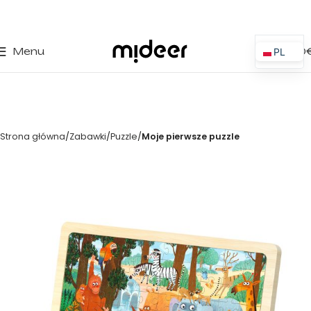
0
Menu
0,00
PL
ES
EN
IT
Strona główna
Zabawki
Puzzle
Moje pierwsze puzzle
PT
FR
DE