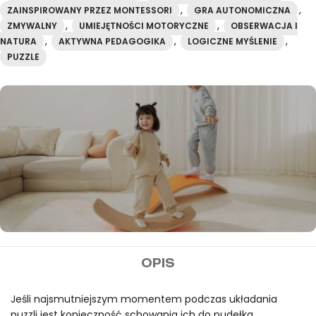
,
,
ZAINSPIROWANY PRZEZ MONTESSORI
GRA AUTONOMICZNA
,
,
ZMYWALNY
UMIEJĘTNOŚCI MOTORYCZNE
OBSERWACJA I
,
,
,
NATURA
AKTYWNA PEDAGOGIKA
LOGICZNE MYŚLENIE
PUZZLE
MIDEER
OPIS
Darmowa wysyłka przy
zamówieniach powyżej
Jeśli najsmutniejszym momentem podczas układania
puzzli jest konieczność schowania ich do pudełka,