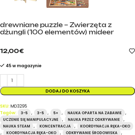
drewniane puzzle – Zwierzęta z
dżungli (100 elementów) mideer
mideer.store – oficjalny dystrybutor marki mideer w Hiszpanii.
12,00
€
45 w magazynie
DODAJ DO KOSZYKA
SKU:
MD3295
Tagów:
,
,
,
,
3-5
3-5
5+
NAUKA OPARTA NA ZABAWIE
,
,
UCZENIE SIĘ MANIPULACYJNE
NAUKA PRZEZ ODKRYWANIE
,
,
NAUKA STEAM
KONCENTRACJA
KOORDYNACJA RĘKA-OKO
,
,
,
KOORDYNACJA RĘKA-OKO
ODKRYWANIE ŚRODOWISKA