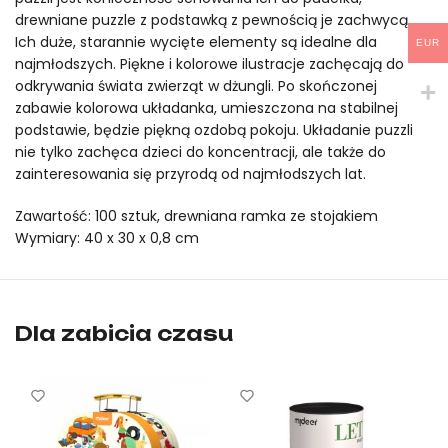
100€
drewniane puzzle z podstawką z pewnością je zachwycą.
Ich duże, starannie wycięte elementy są idealne dla
EUR
najmłodszych. Piękne i kolorowe ilustracje zachęcają do
odkrywania świata zwierząt w dżungli. Po skończonej
zabawie kolorowa układanka, umieszczona na stabilnej
podstawie, będzie piękną ozdobą pokoju. Układanie puzzli
nie tylko zachęca dzieci do koncentracji, ale także do
zainteresowania się przyrodą od najmłodszych lat.
Zawartość: 100 sztuk, drewniana ramka ze stojakiem
Wymiary: 40 x 30 x 0,8 cm
Drewniane puzzle – Zwierzęta z dżungli (100 elementów) midee
drewniane puzzle – Zwierzęta z dżungli (100 elementów) midee
Dla zabicia czasu