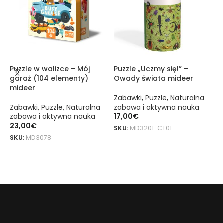
Puzzle w walizce – Mój
Puzzle „Uczmy się!” –
M
garaż (104 elementy)
Owady świata mideer
o
mideer
e
Zabawki
,
Puzzle
,
Naturalna
Zabawki
,
Puzzle
,
Naturalna
zabawa i aktywna nauka
R
zabawa i aktywna nauka
17,00
€
A
23,00
€
Z
SKU:
MD3201-CT01
z
SKU:
MD3078
DODAJ DO KOSZYKA
1
DODAJ DO KOSZYKA
S
Drewniane puzzle – Zwierzęta z dżungli (100 elementów) mideer t
drewniane puzzle – Zwierzęta z dżungli (100 elementów) mideer 