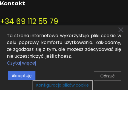
Kontakt
+34 69 112 55 79
hola@mideer.es
Ta strona internetowa wykorzystuje pliki cookie w
celu poprawy komfortu użytkowania. Zakładamy,
że zgadzasz się z tym, ale możesz zdecydować się
nie uczestniczyć, jeśli chcesz.
Czytaj więcej
INFORMACJE
Akceptuję
Odrzuć
0
Konfiguracja plików cookie
Sklep
Lista życzeń
Wózek
Moje konto
Moje konto
O nas
Kontakt
Regulamin
Polityka prywatności