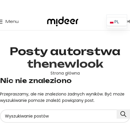
0
Menu
0,00
PL
ES
EN
Posty autorstwa
IT
PT
thenewlook
FR
Strona główna
DE
Nic nie znaleziono
Przepraszamy, ale nie znaleziono żadnych wyników. Być może
wyszukiwanie pomoże znaleźć powiązany post.