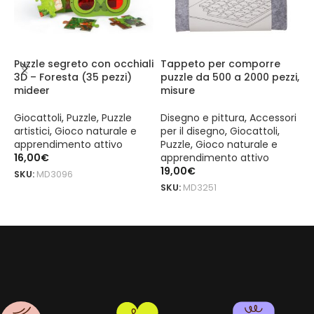
Puzzle segreto con occhiali
Tappeto per comporre
P
3D – Foresta (35 pezzi)
puzzle da 500 a 2000 pezzi,
f
mideer
misure
m
Giocattoli
,
Puzzle
,
Puzzle
Disegno e pittura
,
Accessori
G
artistici
,
Gioco naturale e
per il disegno
,
Giocattoli
,
a
apprendimento attivo
Puzzle
,
Gioco naturale e
a
16,00
€
apprendimento attivo
2
19,00
€
SKU:
MD3096
S
SKU:
MD3251
AGGIUNGI AL CARRELLO
LEGGI TUTTO
Puzzle "Segreti con occhiali 3D - Oceano" (35 pezzi) mideer è un 
Puzzle "Segreti con occhiali 3D - Oceano" (35 pezzi) mideer è un