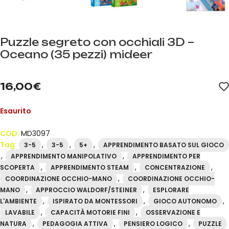
Puzzle segreto con occhiali 3D –
Oceano (35 pezzi) mideer
mideer.store, distributore ufficiale mideer in Spagna. Codice ar
16,00
€
Esaurito
COD:
MD3097
Tag:
,
,
,
3-5
3-5
5+
APPRENDIMENTO BASATO SUL GIOCO
,
,
APPRENDIMENTO MANIPOLATIVO
APPRENDIMENTO PER
,
,
,
SCOPERTA
APPRENDIMENTO STEAM
CONCENTRAZIONE
,
COORDINAZIONE OCCHIO-MANO
COORDINAZIONE OCCHIO-
,
,
MANO
APPROCCIO WALDORF/STEINER
ESPLORARE
,
,
,
L'AMBIENTE
ISPIRATO DA MONTESSORI
GIOCO AUTONOMO
,
,
LAVABILE
CAPACITÀ MOTORIE FINI
OSSERVAZIONE E
,
,
,
NATURA
PEDAGOGIA ATTIVA
PENSIERO LOGICO
PUZZLE