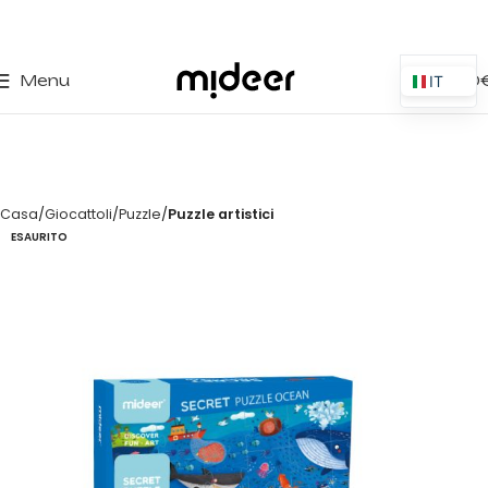
0
Menu
0,00
IT
ES
EN
PT
Casa
Giocattoli
Puzzle
Puzzle artistici
PL
ESAURITO
FR
DE