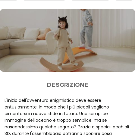
MIDEER
DESCRIZIONE
Spedizione gratuita per
ordini superiori a 100€.
L'inizio dell'avventura enigmistica deve essere
entusiasmante, in modo che i più piccoli vogliano
cimentarsi in nuove sfide in futuro. Una semplice
immagine dell'oceano è troppo semplice, ma se
nascondessimo qualche segreto? Grazie a speciali occhiali
3D, durante l'assemblaggio potranno scoprire cosa