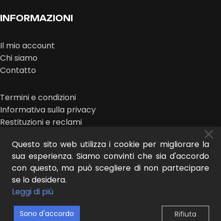
INFORMAZIONI
Il mio account
Chi siamo
Contatto
Termini e condizioni
Informativa sulla privacy
Restituzioni e reclami
Questo sito web utilizza i cookie per migliorare la
sua esperienza. Siamo convinti che sia d'accordo
con questo, ma può scegliere di non partecipare
se lo desidera.
MIDEER © 2025 | design:
IL NUOVO LOOK
Leggi di più
Sono d'accordo
Rifiuta
0