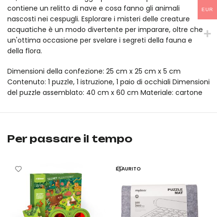
contiene un relitto di nave e cosa fanno gli animali
EUR
nascosti nei cespugli. Esplorare i misteri delle creature
acquatiche è un modo divertente per imparare, oltre che
un'ottima occasione per svelare i segreti della fauna e
della flora.
Dimensioni della confezione: 25 cm x 25 cm x 5 cm
Contenuto: 1 puzzle, 1 istruzione, 1 paio di occhiali Dimensioni
del puzzle assemblato: 40 cm x 60 cm Materiale: cartone
Puzzle "Segreti con occhiali 3D - Oceano" (35 pezzi) mideer è u
Puzzle "Segreti con occhiali 3D - Oceano" (35 pezzi) mideer è 
Per passare il tempo
ESAURITO