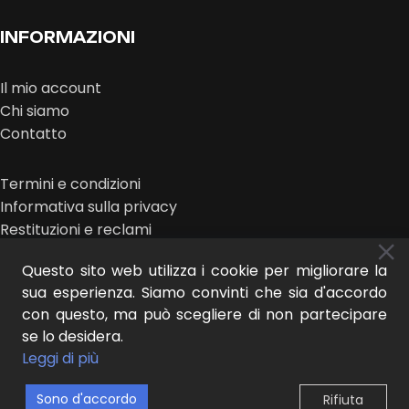
INFORMAZIONI
Il mio account
Chi siamo
Contatto
Termini e condizioni
Informativa sulla privacy
Restituzioni e reclami
Questo sito web utilizza i cookie per migliorare la
sua esperienza. Siamo convinti che sia d'accordo
con questo, ma può scegliere di non partecipare
se lo desidera.
MIDEER © 2025 | design:
IL NUOVO LOOK
Leggi di più
Sono d'accordo
Rifiuta
0