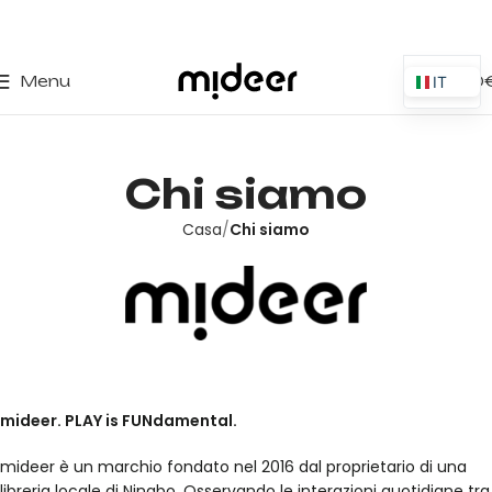
0
Menu
0,00
IT
ES
EN
Chi siamo
PT
PL
Casa
Chi siamo
FR
DE
mideer. PLAY is FUNdamental.
mideer è un marchio fondato nel 2016 dal proprietario di una
libreria locale di Ningbo. Osservando le interazioni quotidiane tra