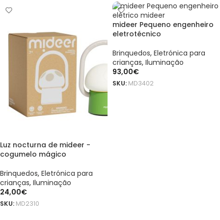
mideer Pequeno engenheiro
eletrotécnico
Brinquedos
,
Eletrónica para
crianças
,
Iluminação
93,00
€
SKU:
MD3402
ADICIONAR
Luz nocturna de mideer -
cogumelo mágico
Brinquedos
,
Eletrónica para
crianças
,
Iluminação
24,00
€
SKU:
MD2310
ADICIONAR