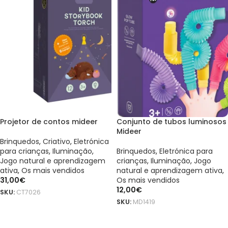
Projetor de contos mideer
Conjunto de tubos luminosos
Mideer
Brinquedos
,
Criativo
,
Eletrónica
para crianças
,
Iluminação
,
Brinquedos
,
Eletrónica para
Jogo natural e aprendizagem
crianças
,
Iluminação
,
Jogo
ativa
,
Os mais vendidos
natural e aprendizagem ativa
,
31,00
€
Os mais vendidos
12,00
€
SKU:
CT7026
SKU:
MD1419
ADICIONAR
ADICIONAR