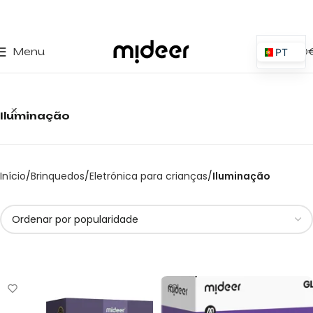
0
Menu
0,00
PT
ES
EN
Iluminação
IT
PL
FR
Início
Brinquedos
Eletrónica para crianças
Iluminação
DE