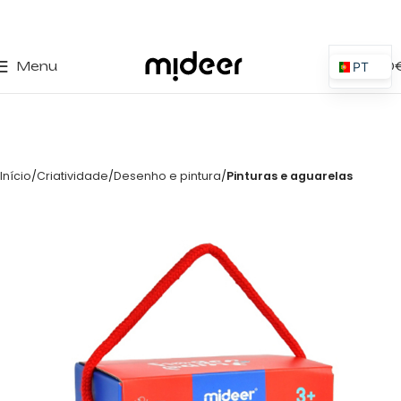
0
Menu
0,00
PT
ES
EN
IT
Início
Criatividade
Desenho e pintura
Pinturas e aguarelas
PL
FR
DE