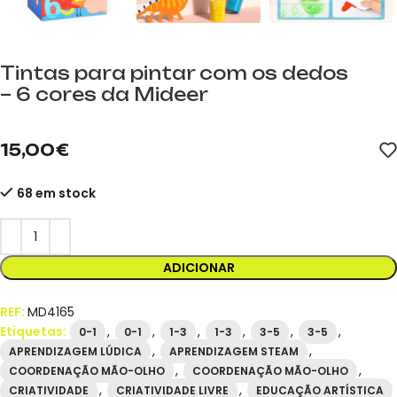
Tintas para pintar com os dedos
– 6 cores da Mideer
mideer.store, distribuidor oficial da mideer em Espanha. Referê
15,00
€
68 em stock
ADICIONAR
REF:
MD4165
Etiquetas:
,
,
,
,
,
,
0-1
0-1
1-3
1-3
3-5
3-5
,
,
APRENDIZAGEM LÚDICA
APRENDIZAGEM STEAM
,
,
COORDENAÇÃO MÃO-OLHO
COORDENAÇÃO MÃO-OLHO
,
,
CRIATIVIDADE
CRIATIVIDADE LIVRE
EDUCAÇÃO ARTÍSTICA