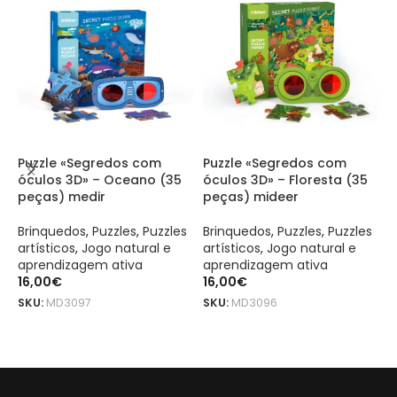
Puzzle «Segredos com
Puzzle «Segredos com
Q
óculos 3D» – Oceano (35
óculos 3D» – Floresta (35
a
peças) medir
peças) mideer
J
Brinquedos
,
Puzzles
,
Puzzles
Brinquedos
,
Puzzles
,
Puzzles
B
artísticos
,
Jogo natural e
artísticos
,
Jogo natural e
a
aprendizagem ativa
aprendizagem ativa
a
16,00
€
16,00
€
2
SKU:
MD3097
SKU:
MD3096
S
LER MAIS
ADICIONAR
Tintas para pintar com os dedos - 6 cores mideer é um produto o
Tintas para pintar com os dedos - 6 cores mideer é um produto o