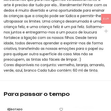
arte é preciso dar tudo por ela... literalmente! Pintar com os
100 euros.
dedos é muito divertido e uma oportunidade para ensinar
às crianças que a criação pode ser lúdica e permitir-lhes
EUR
ultrapassar os limites. Uma criança desarrumada é uma
criança feliz, e uma criança feliz é um pai feliz. Soltarmo-
nos juntos e entregarmo-nos a um pouco de loucura
fortalece a ligação com os nossos filhos. Desde tenra
idade, todos devemos aprender a exprimir-nos de forma
criativa, transferindo as nossas emoções para o papel ou
para qualquer outra superfície da casa. Mas não se
preocupem, as tintas são fáceis de limpar. :)
Cores disponíveis no conjunto: vermelho, laranja, amarelo,
verde, azul, branco Cada tubo contém: 60 ml de tinta.
Tintas para pintar com os dedos - 6 cores mideer é um produto
Tintas para pintar com os dedos - 6 cores mideer é um produto
Para passar o tempo
ESGOTADO