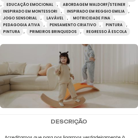
,
,
,
EDUCAÇÃO EMOCIONAL
ABORDAGEM WALDORF/STEINER
,
,
INSPIRADO EM MONTESSORI
INSPIRADO EM REGGIO EMILIA
,
,
,
JOGO SENSORIAL
LAVÁVEL
MOTRICIDADE FINA
,
,
,
PEDAGOGIA ATIVA
PENSAMENTO CRIATIVO
PINTURA
,
,
PINTURA
PRIMEIROS BRINQUEDOS
REGRESSO À ESCOLA
MIDEER
DESCRIÇÃO
Envio gratuito para
encomendas superiores a
Acreditamos que para nos ligarmos verdadeiramente à