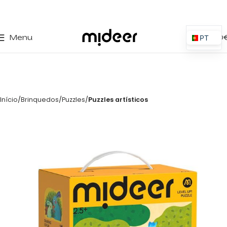
0
Menu
0,00
PT
ES
EN
IT
Início
Brinquedos
Puzzles
Puzzles artísticos
PL
FR
DE