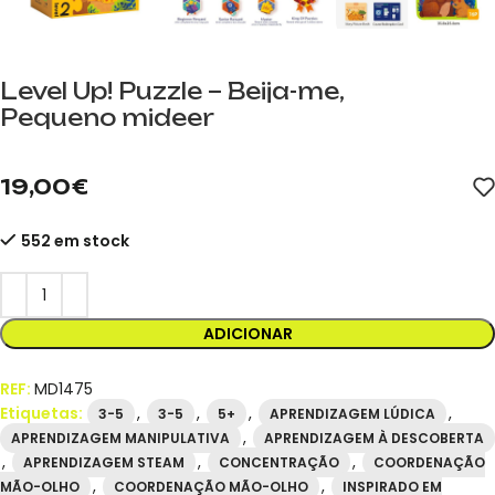
Level Up! Puzzle – Beija-me,
Pequeno mideer
mideer.store, distribuidor oficial da mideer em Espanha. Referê
19,00
€
552 em stock
ADICIONAR
REF:
MD1475
Etiquetas:
,
,
,
,
3-5
3-5
5+
APRENDIZAGEM LÚDICA
,
APRENDIZAGEM MANIPULATIVA
APRENDIZAGEM À DESCOBERTA
,
,
,
APRENDIZAGEM STEAM
CONCENTRAÇÃO
COORDENAÇÃO
,
,
MÃO-OLHO
COORDENAÇÃO MÃO-OLHO
INSPIRADO EM