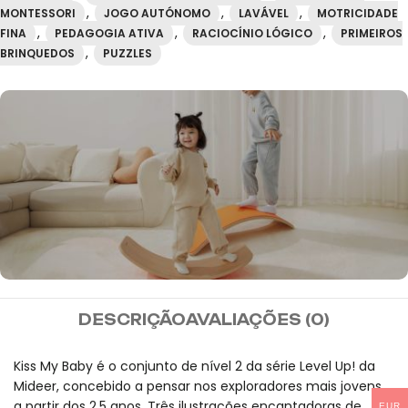
,
,
,
MONTESSORI
JOGO AUTÓNOMO
LAVÁVEL
MOTRICIDADE
,
,
,
FINA
PEDAGOGIA ATIVA
RACIOCÍNIO LÓGICO
PRIMEIROS
,
BRINQUEDOS
PUZZLES
MIDEER
DESCRIÇÃO
AVALIAÇÕES (0)
Envio gratuito para
encomendas superiores a
Kiss My Baby é o conjunto de nível 2 da série Level Up! da
Mideer, concebido a pensar nos exploradores mais jovens,
100 euros.
a partir dos 2,5 anos. Três ilustrações encantadoras de
EUR