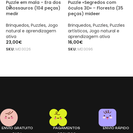
Puzzle em mala – Era dos
Puzzle «Segredos com
T
Dinossauros (104 peças)
óculos 3D» – Floresta (35
p
medir
peças) mideer
p
Brinquedos
,
Puzzles
,
Jogo
Brinquedos
,
Puzzles
,
Puzzles
D
natural e aprendizagem
artísticos
,
Jogo natural e
A
ativa
aprendizagem ativa
B
23,00
€
16,00
€
n
a
SKU:
MD3026
SKU:
MD3096
1
ADICIONAR
ADICIONAR
S
Level Up! Puzzle – Beija-me, Pequeno mideer é um produto origin
Level Up! Puzzle – Beija-me, Pequeno mideer é um produto origin
ENVIO GRATUITO
PAGAMENTOS
ENVIO RÁPIDO