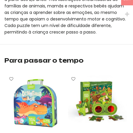
famílias de animais, mamãs e respectivos bebés ajudam
as crianças a aprender sobre as emoções, ao mesmo
tempo que apoiam o desenvolvimento motor e cognitivo.
Cada puzzle tem um nível de dificuldade diferente,
permitindo à criança crescer passo a passo.
Level Up! Puzzle – Beija-me, Pequeno mideer é um produto orig
Level Up! Puzzle – Beija-me, Pequeno mideer é um produto orig
Para passar o tempo