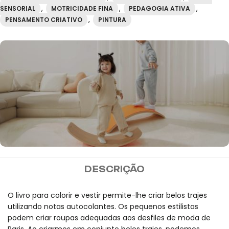
,
,
,
SENSORIAL
MOTRICIDADE FINA
PEDAGOGIA ATIVA
,
PENSAMENTO CRIATIVO
PINTURA
MIDEER
DESCRIÇÃO
Envio gratuito para
encomendas superiores a
O livro para colorir e vestir permite-lhe criar belos trajes
utilizando notas autocolantes. Os pequenos estilistas
100 euros.
podem criar roupas adequadas aos desfiles de moda de