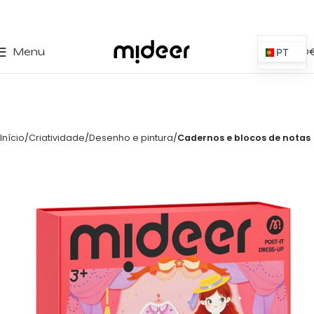
0
Menu
0,00
PT
ES
EN
IT
Início
Criatividade
Desenho e pintura
Cadernos e blocos de notas
PL
FR
DE