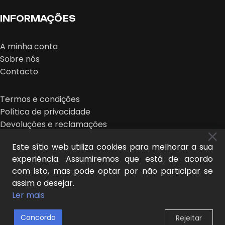
INFORMAÇÕES
A minha conta
Sobre nós
Contacto
Termos e condições
Política de privacidade
Devoluções e reclamações
Este sítio web utiliza cookies para melhorar a sua
experiência. Assumiremos que está de acordo
com isto, mas pode optar por não participar se
assim o desejar.
MIDEER © 2025 | design:
O NOVO OLHAR
Ler mais
Concordo
Rejeitar
0