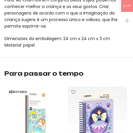
Paris. Ao criarmos em conjunto belos trajes, podemos
conhecer melhor a criança e os seus gostos. Criar
EUR
personagens de acordo com o que a imaginação da
criança sugere é um processo único e valioso, que lhe
permite exprimir-se.
Dimensões da embalagem: 24 cm x 24 cm x 3 cm
Material: papel
Livro para colorir e vestir – Amigas mideer é um produto orig
Livro para colorir e vestir – Amigas mideer é um produto origi
Para passar o tempo
ESGOTADO