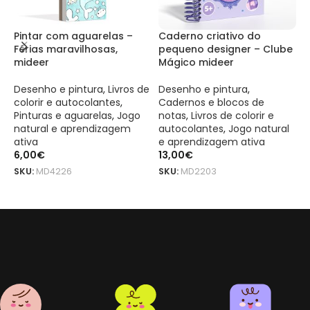
Pintar com aguarelas –
Caderno criativo do
T
Férias maravilhosas,
pequeno designer – Clube
d
mideer
Mágico mideer
B
Desenho e pintura
,
Livros de
Desenho e pintura
,
D
colorir e autocolantes
,
Cadernos e blocos de
m
Pinturas e aguarelas
,
Jogo
notas
,
Livros de colorir e
a
natural e aprendizagem
autocolantes
,
Jogo natural
a
ativa
e aprendizagem ativa
6
6,00
€
13,00
€
S
SKU:
MD4226
SKU:
MD2203
LER MAIS
ADICIONAR
Livro para colorir e vestir – Amigas mideer é um produto origina
Livro para colorir e vestir – Amigas mideer é um produto origina