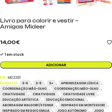
Livro para colorir e vestir –
Amigas Mideer
mideer.store, distribuidor oficial da mideer em Espanha. Referê
14,00
€
1 em stock
ADICIONAR
REF:
MD2291
Etiquetas:
,
,
,
,
3-5
3-5
5+
APRENDIZAGEM LÚDICA
,
,
COORDENAÇÃO MÃO-OLHO
COORDENAÇÃO MÃO-OLHO
,
,
,
CRIATIVIDADE
CRIATIVIDADE
CRIATIVIDADE LIVRE
,
,
EDUCAÇÃO ARTÍSTICA
EDUCAÇÃO EMOCIONAL
,
,
ABORDAGEM WALDORF/STEINER
INSPIRADO EM MONTESSORI
,
,
INSPIRADO EM REGGIO EMILIA
JOGO AUTÓNOMO
JOGO