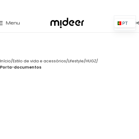
0
Menu
0,00
PT
ES
EN
IT
Início
Estilo de vida e acessórios
Lifestyle
HUGZ
PL
Porta-documentos
FR
DE