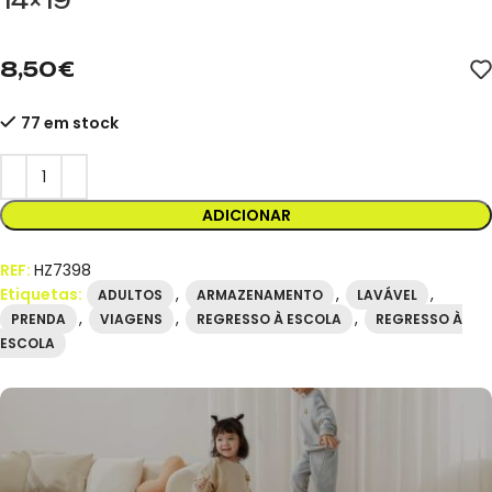
14×19
mideer.store, distribuidor oficial da mideer em Espanha. Referê
8,50
€
77 em stock
ADICIONAR
REF:
HZ7398
Etiquetas:
,
,
,
ADULTOS
ARMAZENAMENTO
LAVÁVEL
,
,
,
PRENDA
VIAGENS
REGRESSO À ESCOLA
REGRESSO À
ESCOLA