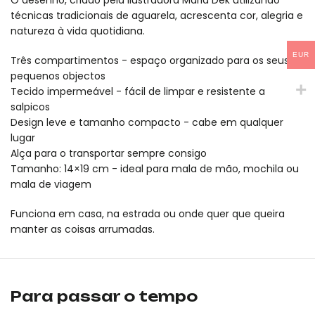
O desenho, criado pela ilustradora Maria Dek utilizando
técnicas tradicionais de aguarela, acrescenta cor, alegria e
natureza à vida quotidiana.
EUR
Três compartimentos - espaço organizado para os seus
pequenos objectos
Tecido impermeável - fácil de limpar e resistente a
salpicos
Design leve e tamanho compacto - cabe em qualquer
lugar
Alça para o transportar sempre consigo
Tamanho: 14×19 cm - ideal para mala de mão, mochila ou
mala de viagem
Funciona em casa, na estrada ou onde quer que queira
manter as coisas arrumadas.
A pasta impermeável Mideer HUGZ Garden Field 14×19 é um produ
A pasta impermeável Mideer HUGZ Garden Field 14×19 é um produ
Para passar o tempo