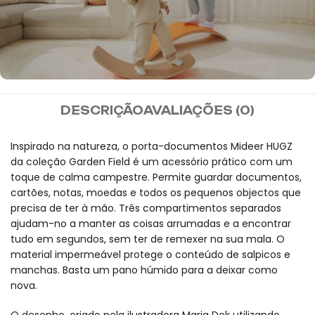
MIDEER
DESCRIÇÃO
AVALIAÇÕES (0)
Envio gratuito para
encomendas superiores a
Inspirado na natureza, o porta-documentos Mideer HUGZ
da coleção Garden Field é um acessório prático com um
100 euros.
toque de calma campestre. Permite guardar documentos,
cartões, notas, moedas e todos os pequenos objectos que
precisa de ter à mão. Três compartimentos separados
ajudam-no a manter as coisas arrumadas e a encontrar
tudo em segundos, sem ter de remexer na sua mala. O
material impermeável protege o conteúdo de salpicos e
manchas. Basta um pano húmido para a deixar como
nova.