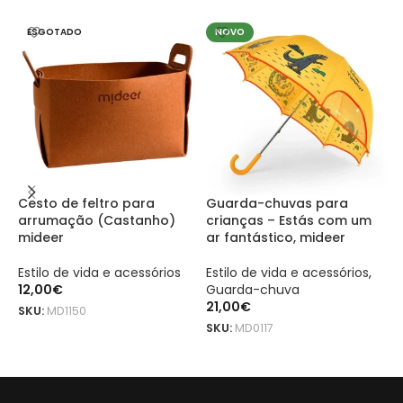
ESGOTADO
NOVO
Cesto de feltro para
Guarda-chuvas para
M
arrumação (Castanho)
crianças – Estás com um
mideer
ar fantástico, mideer
E
M
Estilo de vida e acessórios
Estilo de vida e acessórios
,
n
12,00
€
Guarda-chuva
a
21,00
€
4
SKU:
MD1150
SKU:
MD0117
S
LER MAIS
ADICIONAR
A pasta impermeável Mideer HUGZ Garden Field 14×19 é um produto
A pasta impermeável Mideer HUGZ Garden Field 14×19 é um produto