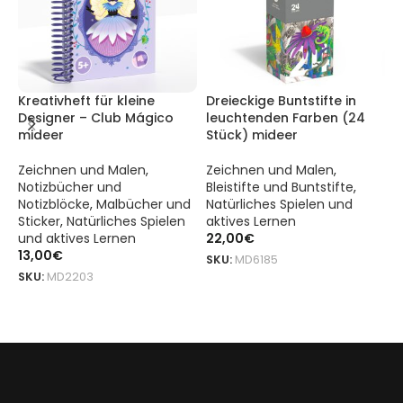
Kreativheft für kleine
Dreieckige Buntstifte in
F
Designer – Club Mágico
leuchtenden Farben (24
v
mideer
Stück) mideer
S
Zeichnen und Malen
,
Zeichnen und Malen
,
u
Notizbücher und
Bleistifte und Buntstifte
,
G
Notizblöcke
,
Malbücher und
Natürliches Spielen und
N
Sticker
,
Natürliches Spielen
aktives Lernen
a
und aktives Lernen
22,00
€
1
13,00
€
SKU:
MD6185
S
SKU:
MD2203
DODAJ DO KOSZYKA
DODAJ DO KOSZYKA
Nagelaufkleber – „Treffen im Garten“ von mideer ist ein Origina
Nagelaufkleber – „Treffen im Garten“ von mideer ist ein Origina