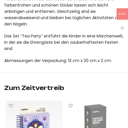
farbenfrohen und schönen Sticker lassen sich leicht
anbringen und entfernen. Gleichzeitig sind sie
EUR
wasserabweisend und bleiben bei täglichen Aktivitäten auf
den Nägeln.
Das Set “Tea Party” entführt die Kinder in eine Märchenwelt,
in der sie die Ehrengäste bei den zauberhaftesten Festen
sind.
Abmessungen der Verpackung: 13 cm x 20 cm x 2 cm
Nagelaufkleber – „Treffen im Garten“ von mideer ist ein Origi
Nagelaufkleber – „Treffen im Garten“ von mideer ist ein Origi
Zum Zeitvertreib