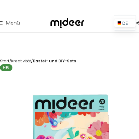
0
Menü
0,00
DE
ES
EN
IT
Start
Kreativität
Bastel- und DIY-Sets
PT
NEU
PL
FR