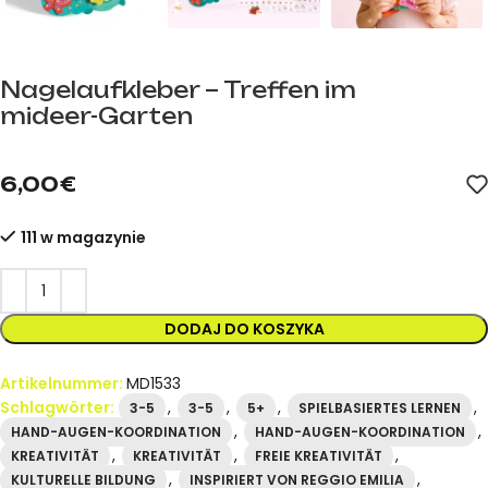
Nagelaufkleber – Treffen im
mideer-Garten
mideer.store – offizieller mideer-Händler in Spanien. Artikelnu
6,00
€
111 w magazynie
DODAJ DO KOSZYKA
Artikelnummer:
MD1533
Schlagwörter:
,
,
,
,
3-5
3-5
5+
SPIELBASIERTES LERNEN
,
,
HAND-AUGEN-KOORDINATION
HAND-AUGEN-KOORDINATION
,
,
,
KREATIVITÄT
KREATIVITÄT
FREIE KREATIVITÄT
,
,
KULTURELLE BILDUNG
INSPIRIERT VON REGGIO EMILIA