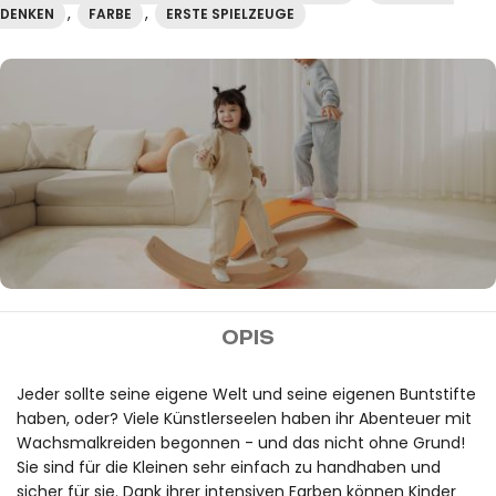
,
,
DENKEN
FARBE
ERSTE SPIELZEUGE
MIDEER
OPIS
Kostenloser Versand bei
Bestellungen über 100€.
Jeder sollte seine eigene Welt und seine eigenen Buntstifte
haben, oder? Viele Künstlerseelen haben ihr Abenteuer mit
Wachsmalkreiden begonnen - und das nicht ohne Grund!
Sie sind für die Kleinen sehr einfach zu handhaben und
sicher für sie. Dank ihrer intensiven Farben können Kinder