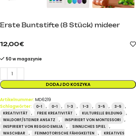
Erste Buntstifte (8 Stück) mideer
mideer.store – offizieller mideer-Händler in Spanien. Artikelnu
12,00
€
50 w magazynie
DODAJ DO KOSZYKA
Artikelnummer:
MD6219
Schlagwörter:
,
,
,
,
,
,
0-1
0-1
1-3
1-3
3-5
3-5
,
,
,
KREATIVITÄT
FREIE KREATIVITÄT
KULTURELLE BILDUNG
,
,
WALDORF/STEINER ANSATZ
INSPIRIERT VON MONTESSORI
,
,
INSPIRIERT VON REGGIO EMILIA
SINNLICHES SPIEL
,
,
WASCHBAR
FEINMOTORISCHE FÄHIGKEITEN
KREATIVES