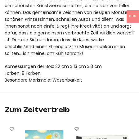
die schönsten Kunstwerke schaffen, die sie sich vorstellen
können. Das gemeinsame Zeichnen von riesigen Monstern,
EUR
schönen Prinzessinnen, schnellen Autos und allem, was
ihnen sonst noch einfällt, regt ihre Kreativität an und sorgt
dafür, dass die gemeinsam verbrachte Zeit wirklich wertvoll
ist. Denken Sie nur daran, dass die Kunstwerke
anschließend einen Ehrenplatz im Museum bekommen
sollten... ich meine, am Kühlschrank!
Abmessungen der Box: 22 cm x 13 cm x 3 cm
Farben: 8 Farben
Besondere Merkmale: Waschbarkeit
„Erste Buntstifte (8 Stück)“ von mideer ist ein Originalproduk
„Erste Buntstifte (8 Stück)“ von mideer ist ein Originalprodu
Zum Zeitvertreib