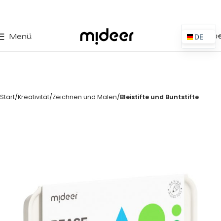
0
Menü
0,00
DE
ES
EN
IT
Start
Kreativität
Zeichnen und Malen
Bleistifte und Buntstifte
PT
PL
FR