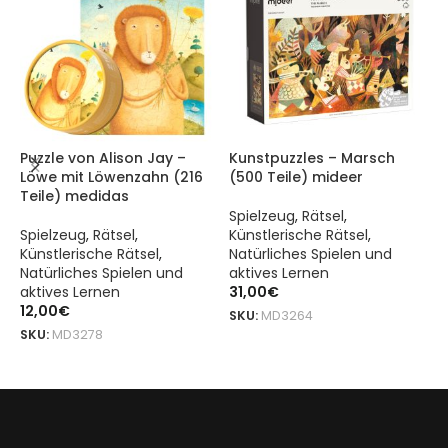
Puzzle von Alison Jay –
Kunstpuzzles – Marsch
K
Löwe mit Löwenzahn (216
(500 Teile) mideer
w
Teile) medidas
T
Spielzeug
,
Rätsel
,
Spielzeug
,
Rätsel
,
Künstlerische Rätsel
,
S
Künstlerische Rätsel
,
Natürliches Spielen und
K
Natürliches Spielen und
aktives Lernen
N
aktives Lernen
31,00
€
a
12,00
€
2
SKU:
MD3264
SKU:
MD3278
S
DODAJ DO KOSZYKA
DODAJ DO KOSZYKA
„Erste Buntstifte (8 Stück)“ von mideer ist ein Originalprodukt 
„Erste Buntstifte (8 Stück)“ von mideer ist ein Originalprodukt 