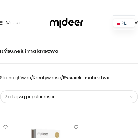
0
Menu
0,00
PL
ES
EN
Rysunek i malarstwo
IT
PT
FR
Strona główna
Kreatywność
Rysunek i malarstwo
DE