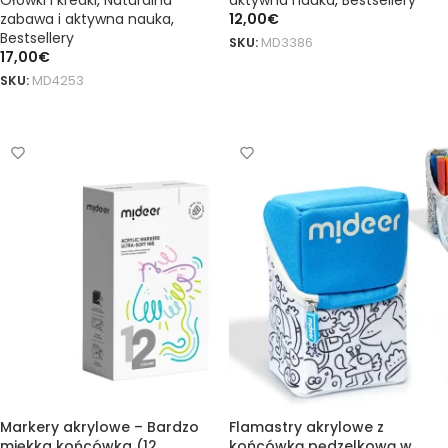
Ołówki i kredki
,
Naturalna
aktywna nauka
,
Bestsellery
zabawa i aktywna nauka
,
12,00
€
Bestsellery
SKU:
MD3386
17,00
€
DODAJ DO KOSZYKA
SKU:
MD4253
DODAJ DO KOSZYKA
Markery akrylowe – Bardzo
Flamastry akrylowe z
miękka końcówka (12
końcówką pędzelkową w