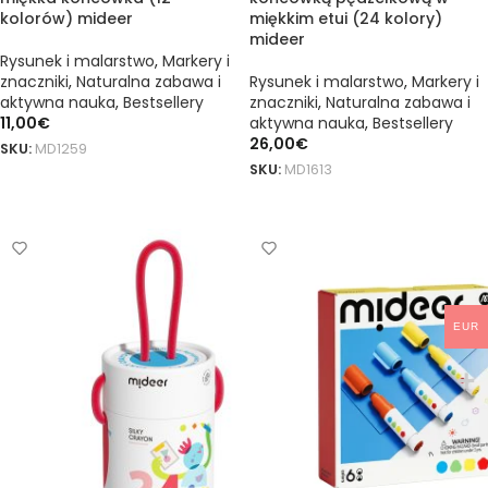
kolorów) mideer
miękkim etui (24 kolory)
mideer
Rysunek i malarstwo
,
Markery i
znaczniki
,
Naturalna zabawa i
Rysunek i malarstwo
,
Markery i
aktywna nauka
,
Bestsellery
znaczniki
,
Naturalna zabawa i
11,00
€
aktywna nauka
,
Bestsellery
26,00
€
SKU:
MD1259
SKU:
MD1613
DODAJ DO KOSZYKA
DODAJ DO KOSZYKA
EUR