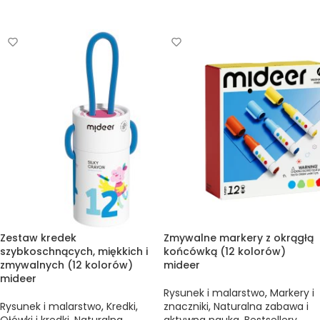
DODAJ DO KOSZYKA
DODAJ DO KOSZYKA
Zestaw kredek
Zmywalne markery z okrągłą
szybkoschnących, miękkich i
końcówką (12 kolorów)
zmywalnych (12 kolorów)
mideer
mideer
Rysunek i malarstwo
,
Markery i
Rysunek i malarstwo
,
Kredki
,
znaczniki
,
Naturalna zabawa i