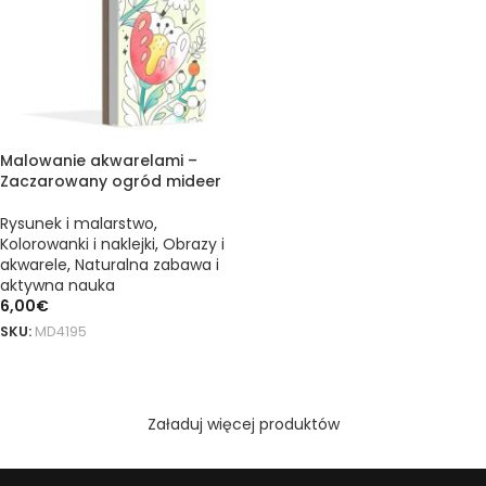
Malowanie akwarelami –
Zaczarowany ogród mideer
Rysunek i malarstwo
,
Kolorowanki i naklejki
,
Obrazy i
akwarele
,
Naturalna zabawa i
aktywna nauka
6,00
€
SKU:
MD4195
DODAJ DO KOSZYKA
Załaduj więcej produktów