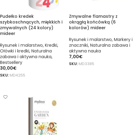
Pudełko kredek
Zmywalne flamastry z
szybkoschnących, miękkich i
okrągłą końcówką (6
zmywalnych (24 kolory)
kolorów) mideer
mideer
Rysunek i malarstwo
,
Markery i
Rysunek i malarstwo
,
Kredki
,
znaczniki
,
Naturalna zabawa i
Ołówki i kredki
,
Naturalna
aktywna nauka
zabawa i aktywna nauka
,
7,00
€
Bestsellery
SKU:
MD3385
30,00
€
DODAJ DO KOSZYKA
SKU:
MD4255
DODAJ DO KOSZYKA