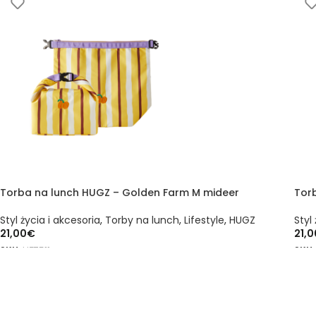
Torba na lunch HUGZ – Golden Farm M mideer
Tor
Styl życia i akcesoria
,
Torby na lunch
,
Lifestyle
,
HUGZ
Styl
21,00
€
21,0
SKU:
HZ7511
SKU
DODAJ DO KOSZYKA
DO