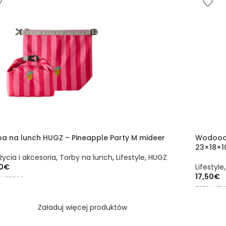
ba na lunch HUGZ – Pineapple Party M mideer
Wodood
23×18×1
 życia i akcesoria
,
Torby na lunch
,
Lifestyle
,
HUGZ
0
€
Lifestyle
17,50
€
:
HZ7509
SKU:
HZ7
DAJ DO KOSZYKA
DODAJ
Załaduj więcej produktów