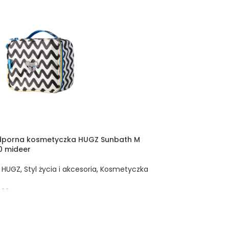
porna kosmetyczka HUGZ Sunbath M
0 mideer
,
HUGZ
,
Styl życia i akcesoria
,
Kosmetyczka
433
 DO KOSZYKA