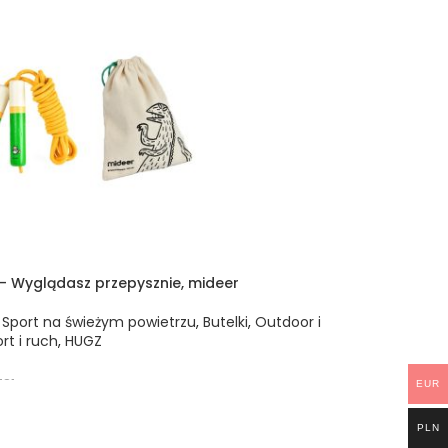
 Wyglądasz przepysznie, mideer
,
Sport na świeżym powietrzu
,
Butelki
,
Outdoor i
rt i ruch
,
HUGZ
81
EUR
 DO KOSZYKA
PLN