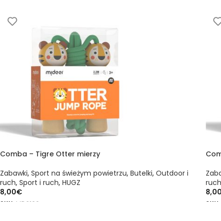
Comba – Tigre Otter mierzy
Com
Zabawki
,
Sport na świeżym powietrzu
,
Butelki
,
Outdoor i
Zab
ruch
,
Sport i ruch
,
HUGZ
ruc
8,00
€
8,0
SKU:
MD6166
SKU
DODAJ DO KOSZYKA
DO