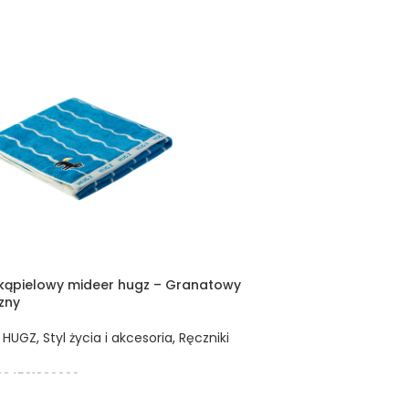
 kąpielowy mideer hugz – Granatowy
zny
,
HUGZ
,
Styl życia i akcesoria
,
Ręczniki
324501802000
 DO KOSZYKA