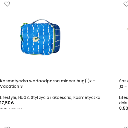
Kosmetyczka wodoodporna mideer hug( )z –
Sas
Vacation S
)z –
Lifestyle
,
HUGZ
,
Styl życia i akcesoria
,
Kosmetyczka
Life
17,50
€
dok
8,5
SKU:
HZ7409
SKU
DODAJ DO KOSZYKA
DO