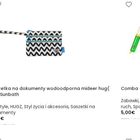
zetka na dokumenty wodoodporna mideer hug(
Comba –
 Sunbath
Zabawki
style
,
HUGZ
,
Styl życia i akcesoria
,
Saszetki na
ruch
,
Spo
umenty
5,00
€
0
€
SKU:
MD01
:
HZ7395
DODAJ
DAJ DO KOSZYKA