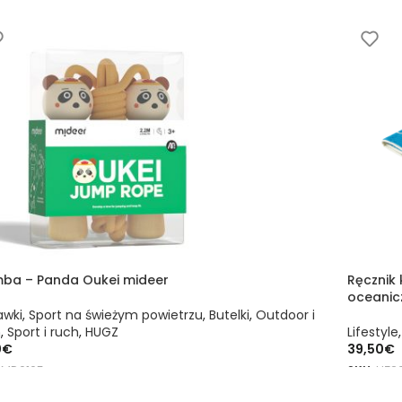
ba – Panda Oukei mideer
Ręcznik
oceanic
awki
,
Sport na świeżym powietrzu
,
Butelki
,
Outdoor i
h
,
Sport i ruch
,
HUGZ
Lifestyle
0
€
39,50
€
:
MD6165
SKU:
HZ2
DAJ DO KOSZYKA
DODAJ