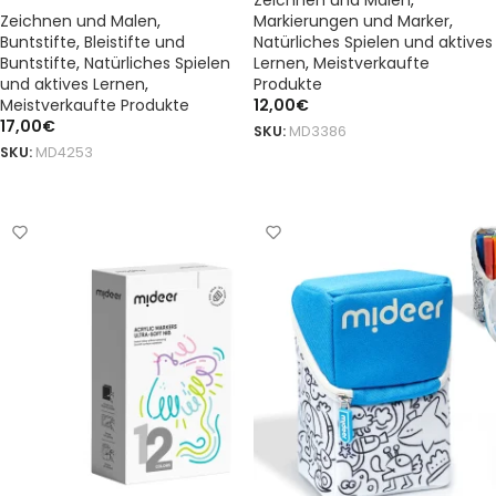
Zeichnen und Malen
,
Zeichnen und Malen
,
Markierungen und Marker
,
Buntstifte
,
Bleistifte und
Natürliches Spielen und aktives
Buntstifte
,
Natürliches Spielen
Lernen
,
Meistverkaufte
und aktives Lernen
,
Produkte
Meistverkaufte Produkte
12,00
€
17,00
€
SKU:
MD3386
SKU:
MD4253
DODAJ DO KOSZYKA
DODAJ DO KOSZYKA