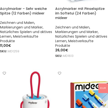
Acrylmarker – Sehr weiche
Acrylmarker mit Pinselspitze
Spitze (12 Farben) mideer
im Softetui (24 Farben)
mideer
Zeichnen und Malen
,
Markierungen und Marker
,
Zeichnen und Malen
,
Natürliches Spielen und aktives
Markierungen und Marker
,
Lernen
,
Meistverkaufte
Natürliches Spielen und aktives
Produkte
Lernen
,
Meistverkaufte
11,00
€
Produkte
26,00
€
SKU:
MD1259
SKU:
MD1613
DODAJ DO KOSZYKA
DODAJ DO KOSZYKA
EUR