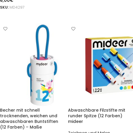
6,00
€
SKU:
MD4297
DODAJ DO KOSZYKA
Becher mit schnell
Abwaschbare Filzstifte mit
trocknenden, weichen und
runder Spitze (12 Farben)
abwaschbaren Buntstiften
mideer
(12 Farben) – Maße