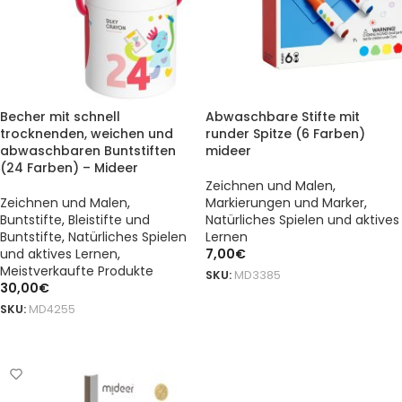
Becher mit schnell
Abwaschbare Stifte mit
trocknenden, weichen und
runder Spitze (6 Farben)
abwaschbaren Buntstiften
mideer
(24 Farben) – Mideer
Zeichnen und Malen
,
Zeichnen und Malen
,
Markierungen und Marker
,
Buntstifte
,
Bleistifte und
Natürliches Spielen und aktives
Buntstifte
,
Natürliches Spielen
Lernen
und aktives Lernen
,
7,00
€
Meistverkaufte Produkte
SKU:
MD3385
30,00
€
DODAJ DO KOSZYKA
SKU:
MD4255
DODAJ DO KOSZYKA