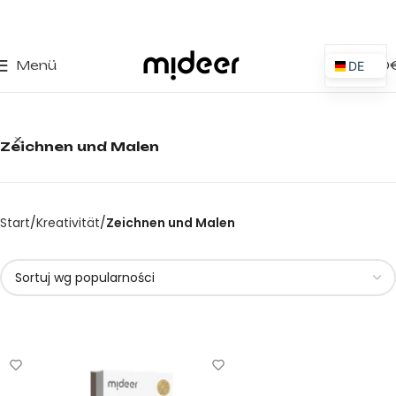
0
Menü
0,00
DE
ES
EN
Zeichnen und Malen
IT
PT
PL
Start
Kreativität
Zeichnen und Malen
FR