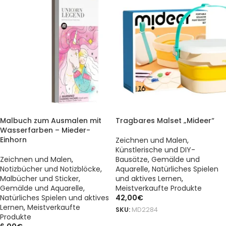
Malbuch zum Ausmalen mit
Tragbares Malset „Mideer“
Wasserfarben – Mieder-
Einhorn
Zeichnen und Malen
,
Künstlerische und DIY-
Zeichnen und Malen
,
Bausätze
,
Gemälde und
Notizbücher und Notizblöcke
,
Aquarelle
,
Natürliches Spielen
Malbücher und Sticker
,
und aktives Lernen
,
Gemälde und Aquarelle
,
Meistverkaufte Produkte
Natürliches Spielen und aktives
42,00
€
Lernen
,
Meistverkaufte
SKU:
MD2284
Produkte
DODAJ DO KOSZYKA