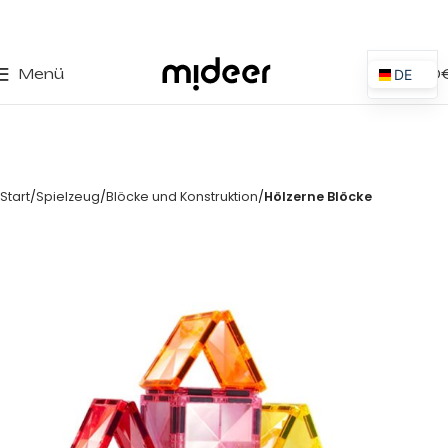
0
Menü
0,00
DE
ES
EN
IT
Start
Spielzeug
Blöcke und Konstruktion
Hölzerne Blöcke
PT
PL
FR