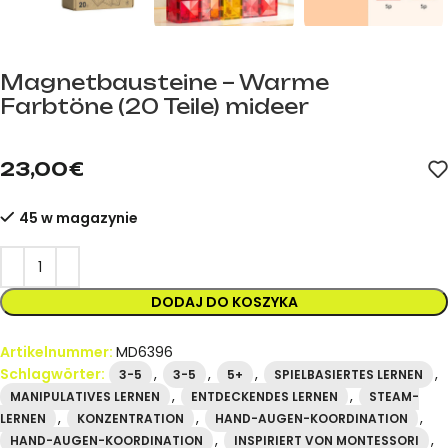
Magnetbausteine – Warme
Farbtöne (20 Teile) mideer
mideer.store – offizieller mideer-Händler in Spanien. Artikelnu
23,00
€
45 w magazynie
DODAJ DO KOSZYKA
Artikelnummer:
MD6396
Schlagwörter:
,
,
,
,
3-5
3-5
5+
SPIELBASIERTES LERNEN
,
,
MANIPULATIVES LERNEN
ENTDECKENDES LERNEN
STEAM-
,
,
,
LERNEN
KONZENTRATION
HAND-AUGEN-KOORDINATION
,
,
HAND-AUGEN-KOORDINATION
INSPIRIERT VON MONTESSORI