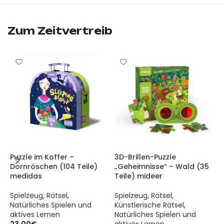
Magnetbausteine – Warme Farbpalette (20 Teile) mideer ist ein
Magnetbausteine – Warme Farbpalette (20 Teile) mideer ist ein
Zum Zeitvertreib
Puzzle im Koffer –
3D-Brillen-Puzzle
P
Dornröschen (104 Teile)
„Geheimnisse“ – Wald (35
L
medidas
Teile) mideer
T
Spielzeug
,
Rätsel
,
Spielzeug
,
Rätsel
,
S
Natürliches Spielen und
Künstlerische Rätsel
,
K
aktives Lernen
Natürliches Spielen und
N