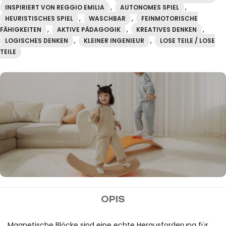
,
,
INSPIRIERT VON REGGIO EMILIA
AUTONOMES SPIEL
,
,
HEURISTISCHES SPIEL
WASCHBAR
FEINMOTORISCHE
,
,
,
FÄHIGKEITEN
AKTIVE PÄDAGOGIK
KREATIVES DENKEN
,
,
LOGISCHES DENKEN
KLEINER INGENIEUR
LOSE TEILE / LOSE
TEILE
MIDEER
OPIS
Kostenloser Versand bei
Bestellungen über 100€.
Magnetische Blöcke sind eine echte Herausforderung für